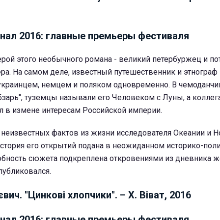
ерой этого необычного романа - великий петербуржец и п
ра. На самом деле, известный путешественник и этнограф
 украинцем, немцем и поляком одновременно. В чемоданчи
обзарь", туземцы называли его Человеком с Луны, а колле
л в измене интересам Российской империи.
 неизвестных фактов из жизни исследователя Океании и Н
история его открытий подана в неожиданном историко-пол
обность сюжета подкреплена откровениями из дневника ж
публиковался.
вич. "Цинкові хлопчики". – Х. Віват, 2016