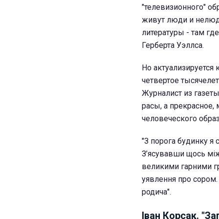
"телевизионного" об
живут люди и нелюди
литературы - там гд
Герберта Уэллса.
Но актуализируется 
четвертое тысячелет
Журналист из газеты
расы, а прекрасное,
человеческого образ
"З порога будинку я 
З’ясувавши щось між
великими гарними гр
уявлення про сором.
родича".
Іван Корсак. "За