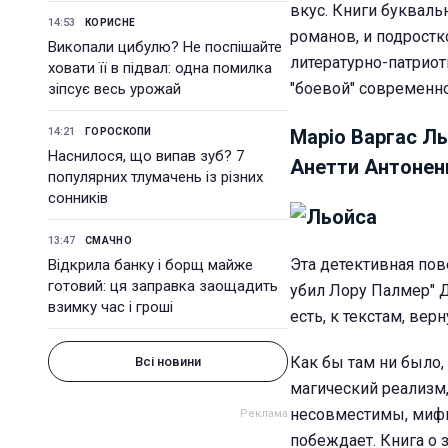
вкус. Книги букваль
14:53
КОРИСНЕ
романов, и подростк
Викопали цибулю? Не поспішайте
литературно-патриот
ховати її в підвал: одна помилка
"боевой" современно
зіпсує весь урожай
14:21
Маріо Варгас Ль
ГОРОСКОПИ
Наснилося, що випав зуб? 7
Анетти Антонен
популярних тлумачень із різних
сонників
13:47
СМАЧНО
Эта детективная пове
Відкрила банку і борщ майже
готовий: ця заправка заощадить
убил Лору Палмер" Д
взимку час і гроші
есть, к текстам, ве
Как бы там ни было,
Всі новини
магический реализм,
несовместимы, мифы
побеждает. Книга о 