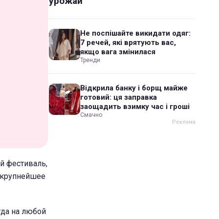
урожай
Не поспішайте викидати одяг:
7 речей, які врятують вас,
якщо вага змінилася
Тренди
Відкрила банку і борщ майже
готовий: ця заправка
заощадить взимку час і гроші
Смачно
й фестиваль,
 крупнейшее
гда на любой