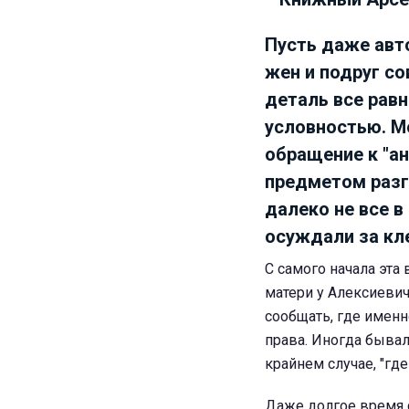
Пусть даже авто
жен и подруг со
деталь все равн
условностью. Мо
обращение к "а
предметом разг
далеко не все 
осуждали за кле
С самого начала эта 
матери у Алексиевич
сообщать, где именн
права. Иногда бывало
крайнем случае, "где
Даже долгое время с