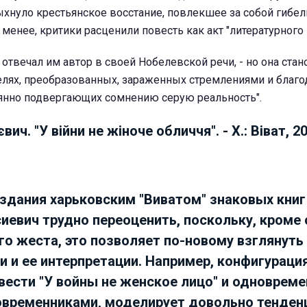
ыхнуло крестьянское восстание, повлекшее за собой гибе
 менее, критики расценили повесть как акт "литературного
- отвечал им автор в своей Нобелевской речи, - но она стан
телях, преобразованных, зараженных стремлениями и благо
нно подвергающих сомнению серую реальность".
вич. "У війни не жіноче обличчя". - Х.: Віват, 2
здания харьковским "Виватом" знаковых книг
иевич трудно переоценить, поскольку, кроме 
о жеста, это позволяет по-новому взглянуть
 и ее интерпретации. Например, конфигураци
вести "У войны не женское лицо" и одноврем
овременниками, моделирует довольно тенде