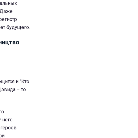
тальных
. Даже
регистр
ает будущего.
вництво
ещится и "Кто
Дэвида – то
го
 него
 героев
ой