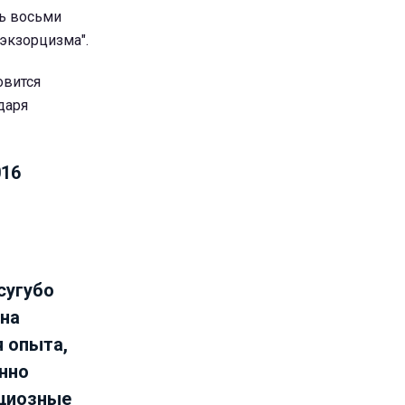
ль восьми
 экзорцизма".
овится
даря
016
сугубо
 на
я опыта,
енно
нциозные