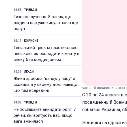
16:55
ТРЕНДИ
Тихе розлучення: 8 ознак, що
людина вас уже кинула, хоча ще
поруч
16:19
КОРИСНЕ
Геніальний трюк із пластиковою
пляшкою: як охолодити кімнату в
спеку без кондиціонера
15:33
ЛЮДИ
Жінка зробила "капсулу часу" й
сховала її у своєму домі: навіщо і
Фото: 10 новинок Книжного 
що там всередині
С 20 по 24 апреля 
посвященный Всемир
14:58
ТРЕНДИ
Не поспішайте викидати одяг: 7
событие Украины, об
речей, які врятують вас, якщо
вага змінилася
Новинки на одной и