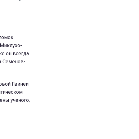
отомок
 Миклухо-
ке он всегда
га Семенов-
овой Гвинеи
итическом
ены ученого,