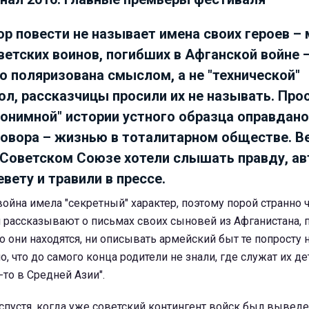
р повести не называет имена своих героев – 
ветских воинов, погибших в Афганской войне –
о поляризована смыслом, а не "технической"
л, рассказчицы просили их не называть. Про
нонимной" истории устного образца оправдан
овора – жизнью в тоталитарном обществе. В
в Советском Союзе хотели слышать правду, ав
вету и травили в прессе.
война имела "секретный" характер, поэтому порой странно ч
 рассказывают о письмах своих сыновей из Афганистана, 
о они находятся, ни описывать армейский быт те попросту 
, что до самого конца родители не знали, где служат их де
-то в Средней Азии".
пустя, когда уже советский контингент войск был выведе