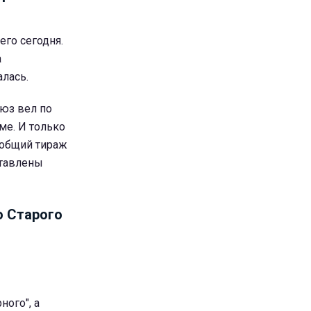
его сегодня.
а
лась.
оюз вел по
ме. И только
о общий тираж
ставлены
о Старого
ного", а