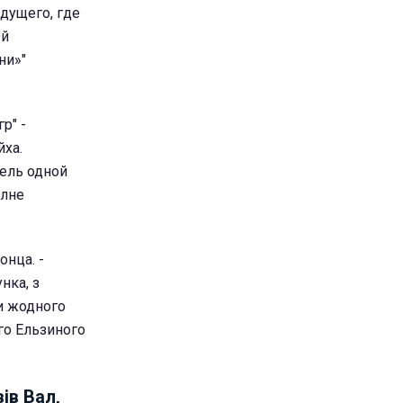
удущего, где
ой
ни»"
р" -
йха.
тель одной
олне
онца. -
нка, з
ли жодного
го Ельзиного
ів Вал,