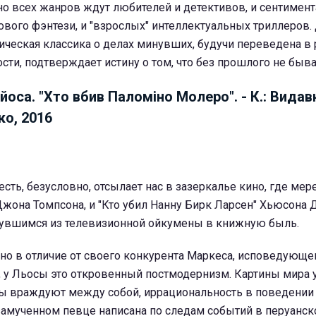
но всех жанров ждут любителей и детективов, и сентимен
ового фэнтези, и "взрослых" интеллектуальных триллеров
ическая классика о делах минувших, будучи переведена в 
сти, подтверждает истину о том, что без прошлого не быв
йоса. "Хто вбив Паломіно Молеро". - К.: Вида
ко, 2016
сть, безусловно, отсылает нас в зазеркалье кино, где мер
жона Томпсона, и "Кто убил Нанну Бирк Ларсен" Хьюсона 
рнувшимся из телевизионной ойкумены в книжную быль.
 но в отличие от своего конкурента Маркеса, исповедующе
 у Льосы это откровенный постмодернизм. Картины мира у
 враждуют между собой, иррациональность в поведении
замученном певце написана по следам событий в перуанск