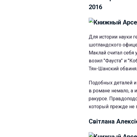
2016
Для истории науки г
шотландского офице
Маклай считал себя
возил "Фауста" и "К
Тян-Шанский обвиня
Подобных деталей и
в романе немало, а 
ракурсе. Правдопод
который прежде не 
Світлана Алексіє