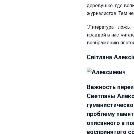
деревушке, где всп
журналистов. Тем не
"Литература - ложь, 
правдой в нас, чита
воображению постоя
Світлана Алексіє
Важность переи
Светланы Алекс
гуманистическог
проблему памяти
описанного в по
воспринятого с