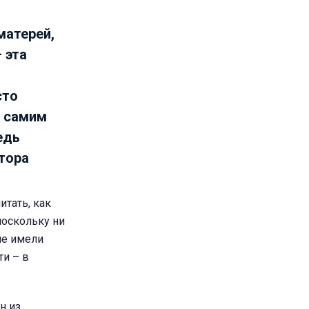
матерей,
 эта
сто
о самим
едь
тора
итать, как
поскольку ни
не имели
ти – в
н из