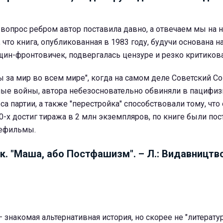
 вопрос ребром автор поставила давно, а отвечаем мы на н
, что книга, опубликованная в 1983 году, будучи основана н
ин-фронтовичек, подвергалась цензуре и резко критикова
ы за мир во всем мире", когда на самом деле Советский С
ные войны, автора небезосновательно обвиняли в пацифиз
са партии, а также "перестройка" способствовали тому, чт
0-х достиг тиража в 2 млн экземпляров, по книге были по
лефильмы.
к. "Маша, або Постфашизм". – Л.: Видавництв
 знакомая альтернативная история, но скорее не "литератур