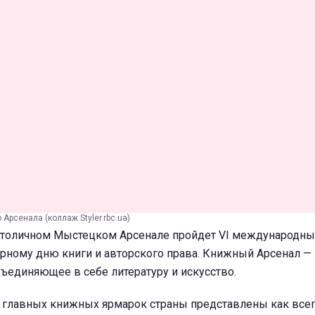
Арсенала (коллаж Styler.rbc.ua)
в столичном Мыстецком Арсенале пройдет VI международны
ному дню книги и авторского права. Книжный Арсенал —
ъединяющее в себе литературу и искусство.
з главных книжных ярмарок страны представлены как все