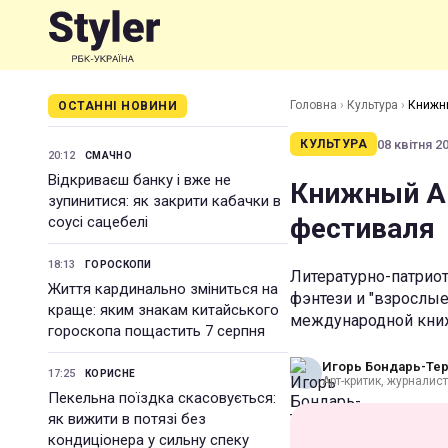
Головна
›
Культура
›
Книжны
ОСТАННІ НОВИНИ
08 квітня 20
КУЛЬТУРА
20:12
СМАЧНО
Відкриваєш банку і вже не
Книжный Ар
зупинитися: як закрити кабачки в
фестиваля
соусі сацебелі
18:13
ГОРОСКОПИ
Литературно-патрио
Життя кардинально зміниться на
фэнтези и "взрослые
краще: яким знакам китайського
международной книж
гороскопа пощастить 7 серпня
Игорь Бондарь-Те
17:25
КОРИСНЕ
Арт-критик, журналист
Пекельна поїздка скасовується:
як вижити в потязі без
кондиціонера у сильну спеку