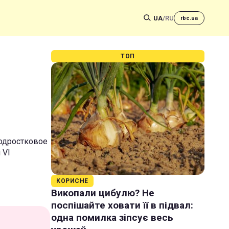
UA
/
RU
rbc.ua
ТОП
подростковое
 VI
КОРИСНЕ
Викопали цибулю? Не
поспішайте ховати її в підвал:
одна помилка зіпсує весь