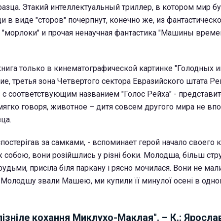
разца. Этакий интеллектуальный триллер, в котором мир б
 в виде "сторов" почерпнут, конечно же, из фантастическ
е "морлоки" и прочая ненаучная фантастика "Машины време
книга только в кинематографической картинке "Голодных иг
ие, третья зона Четвертого сектора Евразийского штата Ре
 с соответствующим названием "Голос Рейха" - представи
 мягко говоря, животное – дитя совсем другого мира не вп
ца.
спостерігав за самками, - вспоминает герой начало своего к
 собою, вони розійшлись у різні боки. Молодша, більш стру
удьми, присіла біля паркану і рясно мочилася. Вони не ма
 Молодшу звали Машею, ми купили її минулої осені в одно
пізніле кохання Миклухо-Маклая". – К.: Ярослав