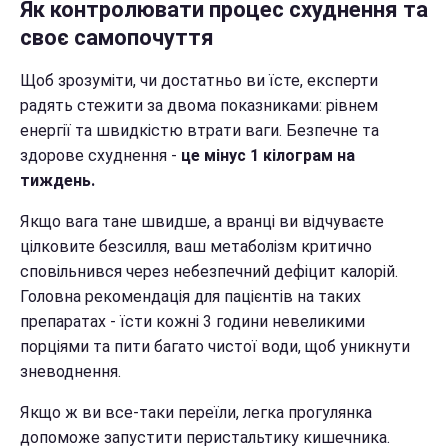
Як контролювати процес схуднення та
своє самопочуття
Щоб зрозуміти, чи достатньо ви їсте, експерти
радять стежити за двома показниками: рівнем
енергії та швидкістю втрати ваги. Безпечне та
здорове схуднення -
це мінус 1 кілограм на
тиждень.
Якщо вага тане швидше, а вранці ви відчуваєте
цілковите безсилля, ваш метаболізм критично
сповільнився через небезпечний дефіцит калорій.
Головна рекомендація для пацієнтів на таких
препаратах - їсти кожні 3 години невеликими
порціями та пити багато чистої води, щоб уникнути
зневоднення.
Якщо ж ви все-таки переїли, легка прогулянка
допоможе запустити перистальтику кишечника.