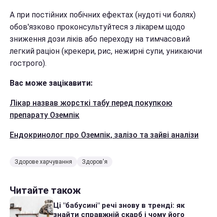
А при постійних побічних ефектах (нудоті чи болях)
обов'язково проконсультуйтеся з лікарем щодо
зниження дози ліків або переходу на тимчасовий
легкий раціон (крекери, рис, нежирні супи, уникаючи
гострого).
Вас може зацікавити:
Лікар назвав жорсткі табу перед покупкою
препарату Оземпік
Ендокринолог про Оземпік, залізо та зайві аналізи
Здорове харчування
Здоров'я
Читайте також
Ці "бабусині" речі знову в тренді: як
знайти справжній скарб і чому його