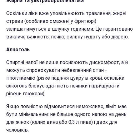
Жирна та ультраоброблена їжа
Оскільки ліки вже уповільнюють травлення, жирні
страви (особливо смажені у фритюрі)
залишатимуться в шлунку годинами. Це гарантовано
викличе важкість, печію, сильну нудоту або діарею.
Алкоголь
Спиртні напої не лише посилюють дискомфорт, а й
можуть спровокувати небезпечний стан -
гіпоглікемію (різке падіння цукру в крові, оскільки
алкоголь блокує здатність печінки підвищувати
рівень глюкози).
Якщо повністю відмовитися неможливо, ліміт має
бути мінімальним: не більше одного напою на день
для жінок (келих вина або 0,3 л пива) і двох для
чоловіків.