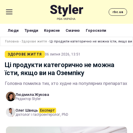
rbc.ua
Люди
Тренди
Корисне
Смачно
Гороскопи
Головна
›
Здорове життя
›
Ці продукти категорично не можна їсти, якщо ви
ЗДОРОВЕ ЖИТТЯ
06 липня 2026, 13:51
Ці продукти категорично не можна
їсти, якщо ви на Оземпіку
Головна помилка тих, хто худне на популярних препаратах
Людмила Жукова
Редактор Styler
Олег Швець
Експерт
дієтолог і гастроентеролог, PhD