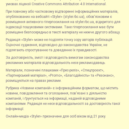
умовах ліцензії Creative Commons Attribution 4.0 International.
При повному або частковому відтворенні інформаційних матеріалів,
опублікованих на вебсайті «Styler» (styler.rbc.ua), обов'язковим є
розміщення активного гіперпосилання на styler.rbc.ua, відкритого для
індексації пошуковими системами. Таке гіперпосилання має бути
розміщене безпосередньо в тексті матеріалу не нижче другого абзацу.
Редакція «Styler» може не поділяти точку зору авторів публікацій.
Оціночні судження, відповідно до законодавства України, не
підлягають спростуванню та доведенню їх правдивості.
За достовірність, зміст і відповідність вимогам законодавства
рекламних матеріалів відповідальність несе рекламодавець.
Матеріали, позначені плашками «Прес-реліз», «Спецпроєкт»,
«Партнерський матеріал», «Promo», «Благодійність» та «Резонанс»,
розміщуються на правах реклами.
Рубрика «Новини компаній» є інформаційним форматом, що містить
новини, повідомлення та оголошення, пов'язані з діяльністю
компаній, і ґрунтується на інформації, наданій відповідними
компаніями. Редакція не несе відповідальності за достовірність такої
інформації.
Онлайн-медіа «Styler» призначене для осіб віком від 21 року.