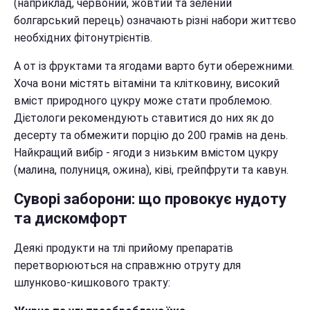
(наприклад, червоний, жовтий та зелений
болгарський перець) означають різні набори життєво
необхідних фітонутрієнтів.
А от із фруктами та ягодами варто бути обережними.
Хоча вони містять вітаміни та клітковину, високий
вміст природного цукру може стати проблемою.
Дієтологи рекомендують ставитися до них як до
десерту та обмежити порцію до 200 грамів на день.
Найкращий вибір - ягоди з низьким вмістом цукру
(малина, полуниця, ожина), ківі, грейпфрути та кавун.
Суворі заборони: що провокує нудоту
та дискомфорт
Деякі продукти на тлі прийому препаратів
перетворюються на справжню отруту для
шлунково-кишкового тракту: