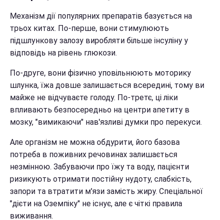
Механізм дії популярних препаратів базується на
трьох китах. По-перше, вони стимулюють
підшлункову залозу виробляти більше інсуліну у
відповідь на рівень глюкози.
По-друге, вони фізично уповільнюють моторику
шлунка, їжа довше залишається всередині, тому ви
майже не відчуваєте голоду. По-третє, ці ліки
впливають безпосередньо на центри апетиту в
мозку, "вимикаючи" нав'язливі думки про перекуси.
Але організм не можна обдурити, його базова
потреба в поживних речовинах залишається
незмінною. Забуваючи про їжу та воду, пацієнти
ризикують отримати постійну нудоту, слабкість,
запори та втратити м'язи замість жиру. Спеціальної
"дієти на Оземпіку" не існує, але є чіткі правила
виживання.