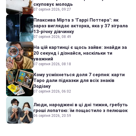
скуповує молодь
07 серпня 2026, 09:27
Плаксива Мірта з "Гаррі Поттера": як
зараз виглядає акторка, яка у 37 зіграла
13-річну дівчинку
07 серпня 2026, 08:49
На цій картинці є щось зайве: знайди за
20 секунд і дізнайся, наскільки ти
уважний
07 серпня 2026, 08:18
Кому усміхнеться доля 7 серпня: карти
Таро дали підказки для всіх знаків
Зодіаку
07 серпня 2026, 06:02
Люди, народжені в ці дні тижня, гребуть
гроші лопатою: їм пощастило з пелюшок
06 серпня 2026, 20:59