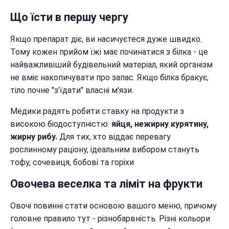
Що їсти в першу чергу
Якщо препарат діє, ви насичуєтеся дуже швидко.
Тому кожен прийом їжі має починатися з білка - це
найважливіший будівельний матеріал, який організм
не вміє накопичувати про запас. Якщо білка бракує,
тіло почне "з'їдати" власні м'язи.
Медики радять робити ставку на продукти з
високою біодоступністю:
яйця, нежирну курятину,
жирну рибу.
Для тих, хто віддає перевагу
рослинному раціону, ідеальним вибором стануть
тофу, сочевиця, бобові та горіхи.
Овочева веселка та ліміт на фрукти
Овочі повинні стати основою вашого меню, причому
головне правило тут - різнобарвність. Різні кольори