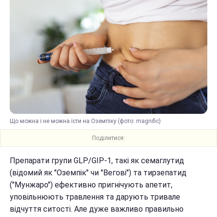
Що можна і не можна їсти на Оземпіку (фото: magnific)
Поділитися:
Препарати групи GLP/GIP-1, такі як семаглутид
(відомий як "Оземпік" чи "Вегові") та тирзепатид
("Мунжаро") ефективно пригнічують апетит,
уповільнюють травлення та дарують тривале
відчуття ситості. Але дуже важливо правильно