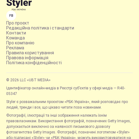
FB
Про проєкт
Редакційна політика і стандарти
Контакти
Команда
Про компанію
Реклама
Правила користування
Правова інформація
Політика конфіденційності
© 2026 LLC «UBT MEDIA»
Ідентифікатор онлайн-медіа в Реєстрі суб’єктів у сфері медіа — R40-
05347
Styler є розважальним проєктом «РБК-Україна», який розповідає про
людей, тренди і все, що цікаво читати поза новинами.
Фотографії, ілюстрації та інші зображення належать їхнім
правовласникам. Використання фотографій, позначених Getty Images,
допускається виключно за наявності письмового дозволу
фотоагентства Getty Images. Фотографії, позначені логотипом «Styler»
або підписані «Styler» чи «РБК-Україна», можуть використовуватися на