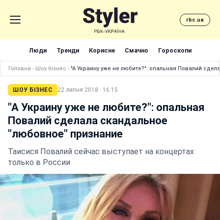
rbc.ua
Люди
Тренди
Корисне
Смачно
Гороскопи
Головна
›
Шоу бізнес
›
"А Украину уже не любите?": опальная Повалий сде
ШОУ БІЗНЕС
22 липня 2018 · 16:15
"А Украину уже не любите?": опальная
Повалий сделала скандальное
"любовное" признание
Таисися Повалий сейчас выступает на концертах
только в России