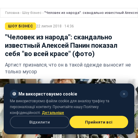
Головна
›
Шоу бізнес
›
"Человек из народа": скандально известный Алексей
ШОУ БІЗНЕС
22 липня 2018 · 14:36
"Человек из народа": скандально
известный Алексей Панин показал
себя "во всей красе" (фото)
Артист признался, что он в такой одежде выносит не
только мусор
🍪
Ми використовуємо cookie
✕
Ми використовуємо файли cookie для аналізу трафіку та
персоналізації контенту. Прочитайте нашу Політику
конфіденційності.
Детальніше
Відхилити
Прийняти всі