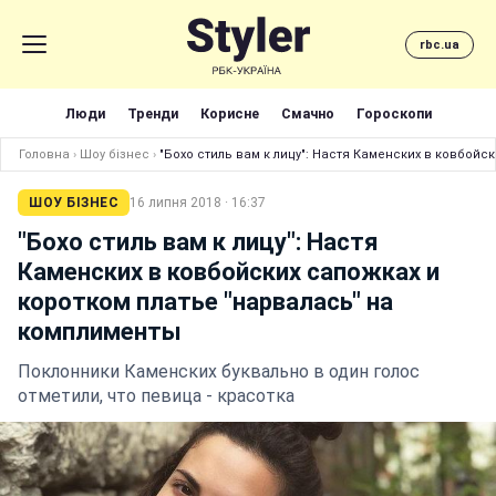
rbc.ua
Люди
Тренди
Корисне
Смачно
Гороскопи
Головна
›
Шоу бізнес
›
"Бохо стиль вам к лицу": Настя Каменских в ковбойс
ШОУ БІЗНЕС
16 липня 2018 · 16:37
"Бохо стиль вам к лицу": Настя
Каменских в ковбойских сапожках и
коротком платье "нарвалась" на
комплименты
Поклонники Каменских буквально в один голос
отметили, что певица - красотка