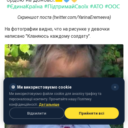
Скриншот поста (twitter.com/YarinaEremeeva)
На фотографии видно, что на рисунке у девочки
написано "Кланяюсь каждому солдату".
🍪
Ми використовуємо cookie
✕
Ми використовуємо файли cookie для аналізу трафіку та
персоналізації контенту. Прочитайте нашу Політику
конфіденційності.
Детальніше
Відхилити
Прийняти всі