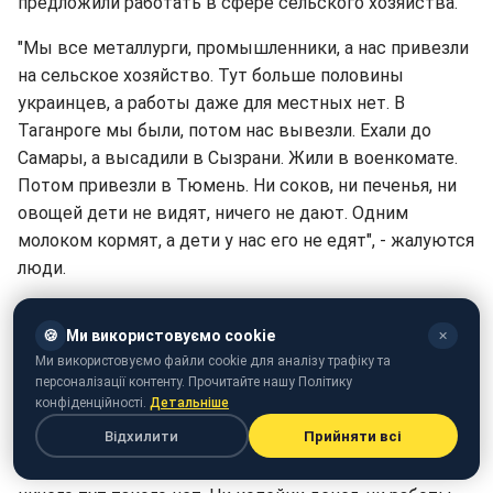
предложили работать в сфере сельского хозяйства.
"Мы все металлурги, промышленники, а нас привезли
на сельское хозяйство. Тут больше половины
украинцев, а работы даже для местных нет. В
Таганроге мы были, потом нас вывезли. Ехали до
Самары, а высадили в Сызрани. Жили в военкомате.
Потом привезли в Тюмень. Ни соков, ни печенья, ни
овощей дети не видят, ничего не дают. Одним
молоком кормят, а дети у нас его не едят", - жалуются
люди.
Они признаются, что обещанных квартир и денег они
🍪
Ми використовуємо cookie
✕
так и не увидели и жалуются, что скоро просто
Ми використовуємо файли cookie для аналізу трафіку та
окажутся на улице.
персоналізації контенту. Прочитайте нашу Політику
конфіденційності.
Детальніше
"Распространяются заведомо ложные слухи, что
Відхилити
Прийняти всі
прибывшим из Украины выдают по 800 рублей и
предоставляются квартиры. Все говорят-говорят,