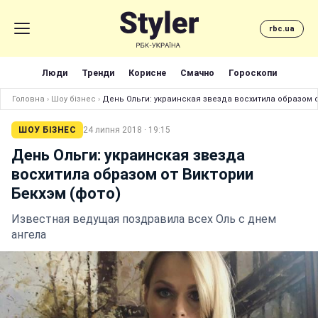
rbc.ua
Люди
Тренди
Корисне
Смачно
Гороскопи
Головна
›
Шоу бізнес
›
День Ольги: украинская звезда восхитила образом о
ШОУ БІЗНЕС
24 липня 2018 · 19:15
День Ольги: украинская звезда
восхитила образом от Виктории
Бекхэм (фото)
Известная ведущая поздравила всех Оль с днем
ангела