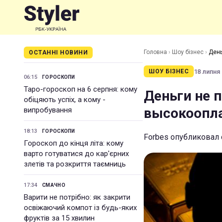
Головна
›
Шоу бізнес
›
День
ОСТАННІ НОВИНИ
18 липня 
ШОУ БІЗНЕС
06:15
ГОРОСКОПИ
Таро-гороскоп на 6 серпня: кому
Деньги не 
обіцяють успіх, а кому -
высокоопла
випробування
18:13
ГОРОСКОПИ
Forbes опубликовал
Гороскоп до кінця літа: кому
варто готуватися до кар'єрних
злетів та розкриття таємниць
17:34
СМАЧНО
Варити не потрібно: як закрити
освіжаючий компот із будь-яких
фруктів за 15 хвилин