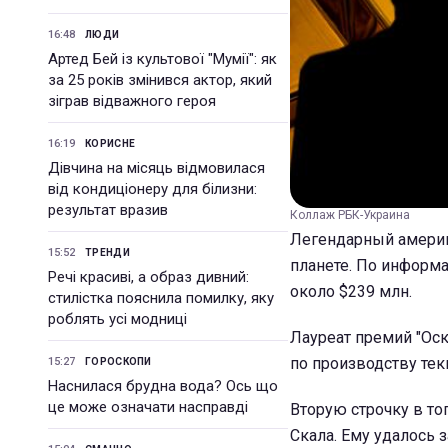
16:48
ЛЮДИ
Артед Бей із культової "Мумії": як
за 25 років змінився актор, який
зіграв відважного героя
16:19
КОРИСНЕ
Дівчина на місяць відмовилася
від кондиціонеру для білизни:
результат вразив
Коллаж РБК-Украина
Легендарный амери
15:52
ТРЕНДИ
планете. По информа
Речі красиві, а образ дивний:
около $239 млн.
стилістка пояснила помилку, яку
роблять усі модниці
Лауреат премий "Оск
по производству тек
15:27
ГОРОСКОПИ
Наснилася брудна вода? Ось що
це може означати насправді
Вторую строчку в т
Скала. Ему удалось 