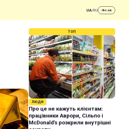
UA
/
RU
rbc.ua
ТОП
ЛЮДИ
Про це не кажуть клієнтам:
працівники Аврори, Сільпо і
McDonald's розкрили внутрішні