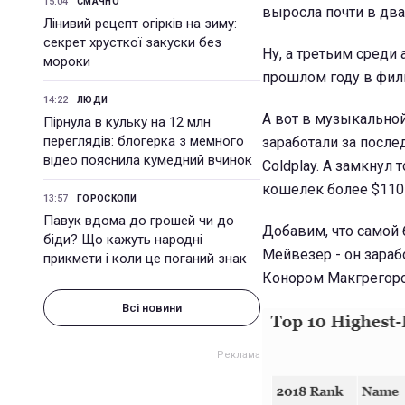
15:04
СМАЧНО
выросла почти в два
Лінивий рецепт огірків на зиму:
секрет хрусткої закуски без
Ну, а третьим среди
мороки
прошлом году в филь
14:22
ЛЮДИ
А вот в музыкально
Пірнула в кульку на 12 млн
переглядів: блогерка з мемного
заработали за после
відео пояснила кумедний вчинок
Coldplay. А замкнул
кошелек более $110
13:57
ГОРОСКОПИ
Павук вдома до грошей чи до
Добавим, что самой
біди? Що кажуть народні
Мейвезер - он зараб
прикмети і коли це поганий знак
Конором Макгрегоро
Всі новини