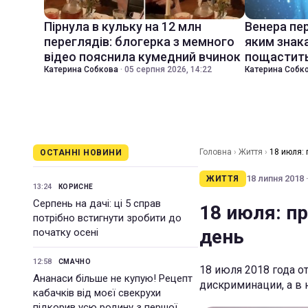
Пірнула в кульку на 12 млн
Венера пер
переглядів: блогерка з мемного
яким знак
відео пояснила кумедний вчинок
пощастить
Катерина Собкова
·
05 серпня 2026, 14:22
Катерина Собк
Головна
›
Життя
›
18 июля:
ОСТАННІ НОВИНИ
18 липня 2018 ·
ЖИТТЯ
13:24
КОРИСНЕ
Серпень на дачі: ці 5 справ
18 июля: п
потрібно встигнути зробити до
день
початку осені
12:58
СМАЧНО
18 июля 2018 года о
Ананаси більше не купую! Рецепт
дискриминации, а в 
кабачків від моєї свекрухи
підкорив усю родину з першої