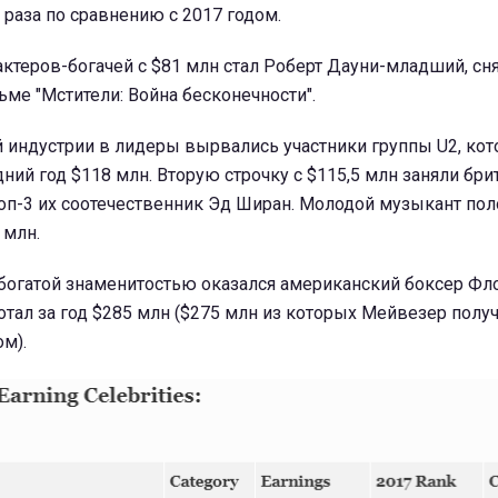
 раза по сравнению с 2017 годом.
 актеров-богачей с $81 млн стал Роберт Дауни-младший, с
ме "Мстители: Война бесконечности".
й индустрии в лидеры вырвались участники группы U2, ко
дний год $118 млн. Вторую строчку с $115,5 млн заняли бри
 топ-3 их соотечественник Эд Ширан. Молодой музыкант по
 млн.
 богатой знаменитостью оказался американский боксер Фл
отал за год $285 млн ($275 млн из которых Мейвезер получ
м).