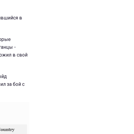
нявшийся в
торые
танцы -
ложил в свой
ойд
ил за бой с