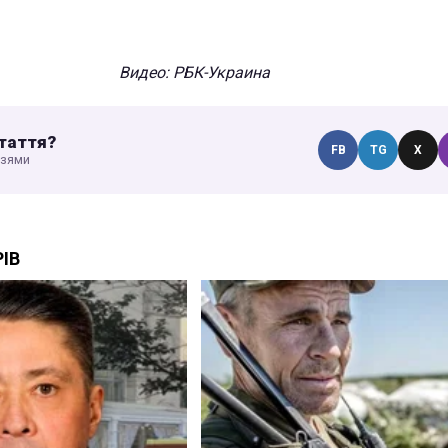
Видео: РБК-Украина
таття?
FB
TG
X
узями