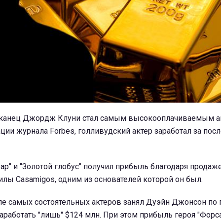
канец Джордж Клуни стал самым высокооплачиваемым а
ции журнала Forbes, голливудский актер заработал за пос
ар" и "Золотой глобус" получил прибыль благодаря продаж
илы Casamigos, одним из основателей которой он был.
опе самых состоятельных актеров занял Дуэйн Джонсон по
заработать "лишь" $124 млн. При этом прибыль героя "Форс