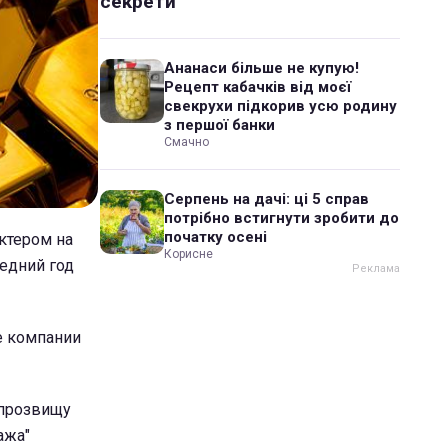
секрети
Ананаси більше не купую!
Рецепт кабачків від моєї
свекрухи підкорив усю родину
з першої банки
Смачно
Серпень на дачі: ці 5 справ
потрібно встигнути зробити до
початку осені
ктером на
Корисне
ледний год
е компании
 прозвищу
ажа"