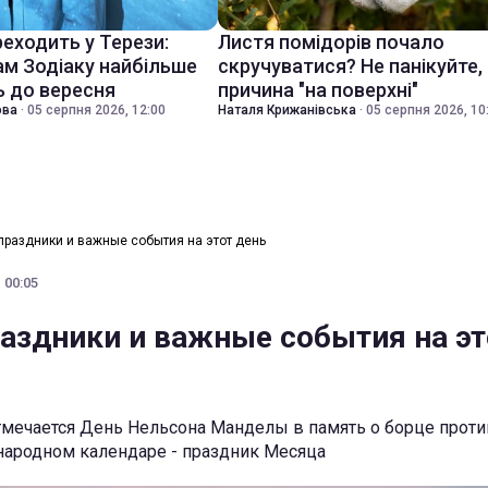
еходить у Терези:
Листя помідорів почало
ам Зодіаку найбільше
скручуватися? Не панікуйте,
 до вересня
причина "на поверхні"
ова
·
05 серпня 2026, 12:00
Наталя Крижанівська
·
05 серпня 2026, 10
 праздники и важные события на этот день
 00:05
раздники и важные события на эт
тмечается День Нельсона Манделы в память о борце проти
народном календаре - праздник Месяца