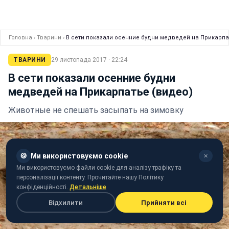
Головна
›
Тварини
›
В сети показали осенние будни медведей на Прикарпа
ТВАРИНИ
29 листопада 2017 · 22:24
В сети показали осенние будни
медведей на Прикарпатье (видео)
Животные не спешать засыпать на зимовку
🍪
Ми використовуємо cookie
✕
Ми використовуємо файли cookie для аналізу трафіку та
персоналізації контенту. Прочитайте нашу Політику
конфіденційності.
Детальніше
Відхилити
Прийняти всі