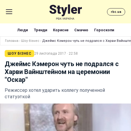
rbc.ua
Люди
Тренди
Корисне
Смачно
Гороскопи
Головна
›
Шоу бізнес
›
Джеймс Кэмерон чуть не подрался с Харви Вайнште
ШОУ БІЗНЕС
29 листопада 2017 · 22:58
Джеймс Кэмерон чуть не подрался с
Харви Вайнштейном на церемонии
"Оскар"
Режиссер хотел ударить коллегу полученной
статуэткой