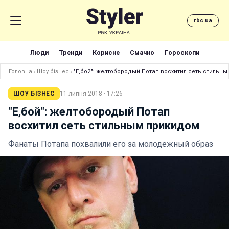
rbc.ua
Люди
Тренди
Корисне
Смачно
Гороскопи
Головна
›
Шоу бізнес
›
"Е,бой": желтобородый Потап восхитил сеть стильн
ШОУ БІЗНЕС
11 липня 2018 · 17:26
"Е,бой": желтобородый Потап
восхитил сеть стильным прикидом
Фанаты Потапа похвалили его за молодежный образ