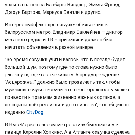
услышать голоса Барбары Виндзор, Эммы Фрейд,
Джоуи Бартона, Маркуса Бентли и других.
Интересный факт про озвучку объявлений в
белорусском метро.:Владимир Баклейчев – диктор
местного радио и ТВ – при записи должен был
начитать объявления в разной манере.
"Во время озвучки учитывалось, что в поезде будет
большой шум, поэтому где-то слова нужно было
растянуть, где-то отчеканить. А предупреждение
“Асцярожна...” должно было прозвучать так, чтобы
мужчины почувствовали, что неосторожность может
привести к травмам жизненно важных органов, а
женщины поберегли свои достоинства", - сообщил он
изданию
CityDog
.
В Нью-Йорке голосом метро стала бывшая соул-
певица Каролин Хопкинс. А в Атланте озвучка сделана