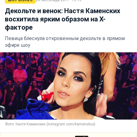
ШОУ БІЗНЕС
26 листопада 2017 · 15:15
Декольте и венок: Настя Каменских
восхитила ярким образом на Х-
факторе
Певица блеснула откровенным декольте в прямом
эфире шоу
Фото: Настя Каменских (instagram.com/kamenskux)