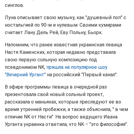
синглов.
Луна описывает свою музыку, как "душевный поп" с
ностальгией по 90-м и нулевым. Своими кумирами
считает Лану Дель Рей, Еву Польну, Бьорк.
Напомним, что ранее известная украинская певица
Настя Каменских, которая недавно представила
свою первую сольную композицию под
псевдонимом NK,
пришла на популярное шоу
"Вечерний Ургант"
на российский "Первый канал".
В эфире программы певица в очередной раз
презентовала свой новый сольный проект,
рассказала о маньяках, которые преследуют ее во
время утренней пробежки, а также объяснила, " в чем
отличие NK от Насти". На вопрос ведущего Ивана
Урганта украинка ответила, что NK – "это философия".