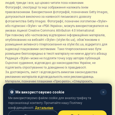
людей, тренди і все, що цікаво читати поза новинами.
Фотографії, ілюстрації та інші зображення належать їхнім
правовласникам. Використання фотографій, позначених Getty Images,
допускається виключно за наявності письмового дозволу
фотоагентства Getty Images. Фотографії, позначені логотипом «Styler»
або підписані «Styler» чи «РБК-Україна», можуть використовуватися на
умовах ліцензії Creative Commons Attribution 4.0 International.
При повному або частковому відтворенні інформаційних матеріалів,
опублікованих на вебсайті «Styler» (styler.rbc.ua), обов'язковим є
розміщення активного гіперпосилання на styler.rbc.ua, відкритого для
індексації пошуковими системами. Таке гіперпосилання має бути
розміщене безпосередньо в тексті матеріалу не нижче другого абзацу.
Редакція «Styler» може не поділяти точку зору авторів публікацій.
Оціночні судження, відповідно до законодавства України, не
підлягають спростуванню та доведенню їх правдивості.
За достовірність, зміст і відповідність вимогам законодавства
рекламних матеріалів відповідальність несе рекламодавець.
Матеріали, позначені плашками «Прес-реліз», «Спецпроєкт»,
«Партнерський матеріал», «Promo», «Благодійність» та «Резонанс»,
розміщуються на правах реклами.
🍪
Ми використовуємо cookie
✕
Рубрика «Новини компаній» є інформаційним форматом, що містить
Ми використовуємо файли cookie для аналізу трафіку та
новини, повідомлення та оголошення, пов'язані з діяльністю
персоналізації контенту. Прочитайте нашу Політику
компаній, і ґрунтується на інформації, наданій відповідними
конфіденційності.
Детальніше
компаніями. Редакція не несе відповідальності за достовірність такої
інформації.