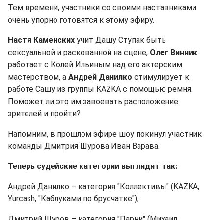
Тем времени, участники со своими наставниками
очень упорно готовятся к этому эфиру.
Настя Каменских
учит Дашу Ступак быть
сексуальной и раскованной на сцене,
Олег Винник
работает с Колей Ильиным над его актерским
мастерством, а
Андрей Данилко
стимулирует к
работе Сашу из группы KAZKA с помощью ремня.
Поможет ли это им завоевать расположение
зрителей и пройти?
Напомним, в прошлом эфире шоу покинул участник
команды Дмитрия Шурова Иван Варава.
Теперь судейские категории выглядят так:
Андрей Данилко – категория "Коллективы" (KAZKA,
Yurcash, "Каблуками по брусчатке");
Дмитрий Шуров – категория "Парни" (Михаил