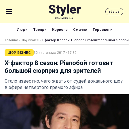
rbc.ua
Люди
Тренди
Корисне
Смачно
Гороскопи
Головна
›
Шоу бізнес
›
Х-фактор 8 сезон: Pianoбой готовит большой сюрпри
ШОУ БІЗНЕС
30 листопада 2017 · 17:39
Х-фактор 8 сезон: Pianoбой готовит
большой сюрприз для зрителей
Стало известно, чего ждать от судей вокального шоу
в эфире четвертого прямого эфира