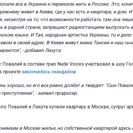
осили все в Украине и переехали жить в Россию. Это, конеч
ежнему живет в Киеве, где у нас есть и квартира, и дом. И
я, несмотря на то, что возможности работать там она лише
ь в родной стране, запрещают радиостанциям выпускать 
нском языке. И Тая, народная артистка Украины, то и дело
тивом в своей адрес. В Киеве живут мама Таисии и наш сын
ираются", - добавил Лихута.
 Повалий в составе трио Nude Voices участвовал в шоу Гол
 в проекте
закончилось скандалом
.
нь хорошо, но его все равно долбят и твердят: "Сын Повал
 преступление", - заявил продюсер.
то Повалий и Лихута купили квартиру в Москве, супруг ар
снимаем в Москве жилье, но собственной квартирой здесь 