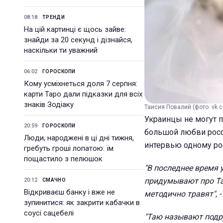
08:18
ТРЕНДИ
На цій картинці є щось зайве:
знайди за 20 секунд і дізнайся,
наскільки ти уважний
06:02
ГОРОСКОПИ
Кому усміхнеться доля 7 серпня:
карти Таро дали підказки для всіх
знаків Зодіаку
Таисия Повалий (фото: vk.co
Украинцы не могут 
20:59
ГОРОСКОПИ
большой любви росси
Люди, народжені в ці дні тижня,
интервью одному ро
гребуть гроші лопатою: їм
пощастило з пелюшок
"В последнее время 
придумывают про Та
20:12
СМАЧНО
Відкриваєш банку і вже не
методично травят", -
зупинитися: як закрити кабачки в
соусі сацебелі
"Таю называют подру