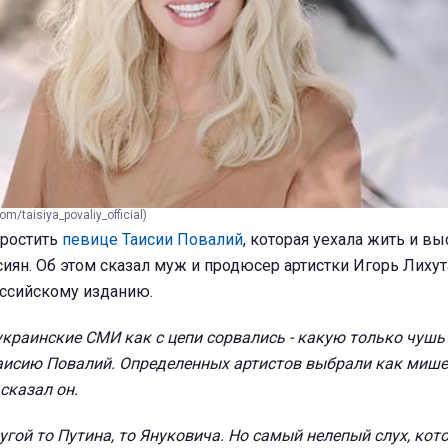
m/taisiya_povaliy_official)
простить
певице Таисии Повалий
, которая уехала жить и вы
ян. Об этом сказал муж и продюсер артистки Игорь Лихут
ссийскому изданию.
украинские СМИ как с цепи сорвались - какую только чушь
исию Повалий. Определенных артистов выбрали как мише
 сказал он.
гой то Путина, то Януковича. Но самый нелепый слух, кот