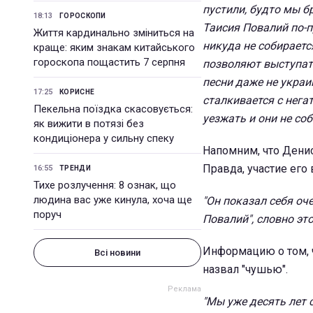
пустили, будто мы бр
18:13
ГОРОСКОПИ
Таисия Повалий по-пр
Життя кардинально зміниться на
никуда не собираетс
краще: яким знакам китайського
гороскопа пощастить 7 серпня
позволяют выступат
песни даже не украи
17:25
КОРИСНЕ
сталкивается с нега
Пекельна поїздка скасовується:
уезжать и они не соб
як вижити в потязі без
кондиціонера у сильну спеку
Напомним, что Денис
Правда, участие его
16:55
ТРЕНДИ
Тихе розлучення: 8 ознак, що
людина вас уже кинула, хоча ще
"Он показал себя оче
поруч
Повалий", словно это
Информацию о том, ч
Всі новини
назвал "чушью".
"Мы уже десять лет 