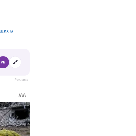
ющих в
🔗
VB