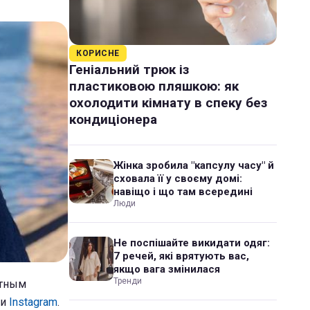
КОРИСНЕ
Геніальний трюк із
пластиковою пляшкою: як
охолодити кімнату в спеку без
кондиціонера
Жінка зробила "капсулу часу" й
сховала її у своєму домі:
навіщо і що там всередині
Люди
Не поспішайте викидати одяг:
7 речей, які врятують вас,
якщо вага змінилася
Тренди
нтным
ти
Instagram
.