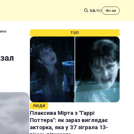
UA
/
RU
rbc.ua
аине
ТОП
азал
ЛЮДИ
Плаксива Мірта з "Гаррі
Поттера": як зараз виглядає
акторка, яка у 37 зіграла 13-