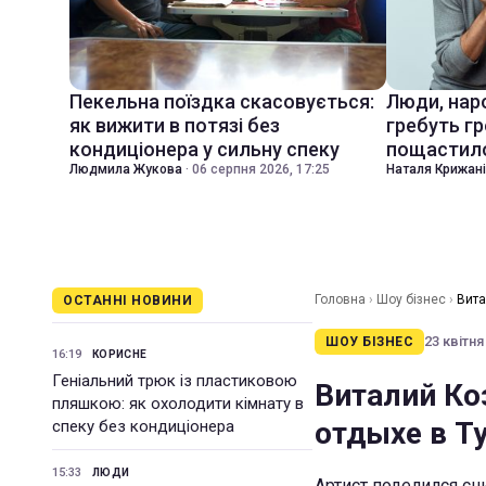
Пекельна поїздка скасовується:
Люди, наро
як вижити в потязі без
гребуть гр
кондиціонера у сильну спеку
пощастил
Людмила Жукова
·
06 серпня 2026, 17:25
Наталя Крижан
Головна
›
Шоу бізнес
›
Вита
ОСТАННІ НОВИНИ
23 квітня
ШОУ БІЗНЕС
16:19
КОРИСНЕ
Геніальний трюк із пластиковою
Виталий Ко
пляшкою: як охолодити кімнату в
отдыхе в Т
спеку без кондиціонера
15:33
ЛЮДИ
Артист поделился сн