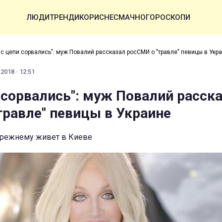
ЛЮДИ
ТРЕНДИ
КОРИСНЕ
СМАЧНО
ГОРОСКОПИ
 с цепи сорвались": муж Повалий рассказал росСМИ о "травле" певицы в Укр
 2018 · 12:51
и сорвались": муж Повалий расск
травле" певицы в Украине
прежнему живет в Киеве