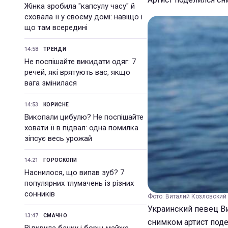
Жінка зробила "капсулу часу" й
сховала її у своєму домі: навіщо і
що там всередині
14:58
ТРЕНДИ
Не поспішайте викидати одяг: 7
речей, які врятують вас, якщо
вага змінилася
14:53
КОРИСНЕ
Викопали цибулю? Не поспішайте
ховати її в підвал: одна помилка
зіпсує весь урожай
14:21
ГОРОСКОПИ
Наснилося, що випав зуб? 7
популярних тлумачень із різних
сонників
Фото: Виталий Козловский 
Украинский певец Ви
13:47
СМАЧНО
снимком артист поде
Відкрила банку і борщ майже