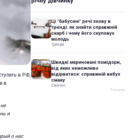
річну дівчинку
Ці "бабусині" речі знову в
тренді: як знайти справжній
скарб і чому його скуповує
молодь
Тренди
Швидкі мариновані помідори,
від яких неможливо
відірватися: справжній вибух
ступать в РФ,
смаку
а в
Смачно
 не
нь и
орый о нас