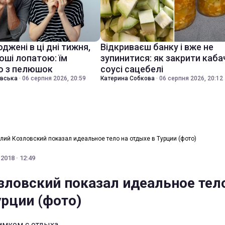
джені в ці дні тижня,
Відкриваєш банку і вже не
оші лопатою: їм
зупинитися: як закрити каба
о з пелюшок
соусі сацебелі
івська
·
06 серпня 2026, 20:59
Катерина Собкова
·
06 серпня 2026, 20:12
лий Козловский показал идеальное тело на отдыхе в Турции (фото)
 2018 · 12:49
зловский показал идеальное тел
урции (фото)
имком с отдыха