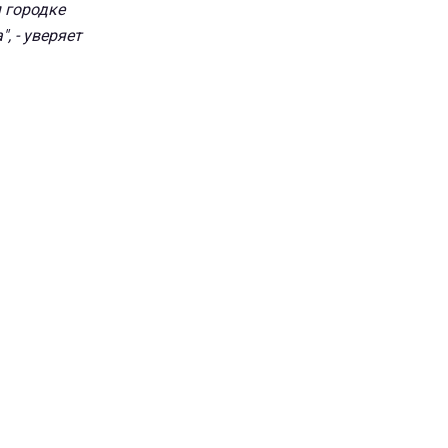
м городке
, - уверяет