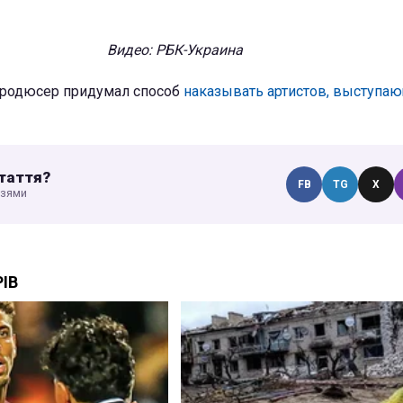
Видео: РБК-Украина
 продюсер придумал способ
наказывать артистов, выступа
таття?
FB
TG
X
узями