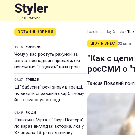
Головна
›
Шоу бізнес
›
"Как
ОСТАННІ НОВИНИ
23 квітня
ШОУ БІЗНЕС
10:15
КОРИСНЕ
Чому у вас ростуть рахунки за
"Как с цеп
світло: несподівані прилади, які
росСМИ о "
непомітно "з'їдають" ваші гроші
09:27
ТРЕНДИ
Таисия Повалий по-
Ці "бабусині" речі знову в тренді:
як знайти справжній скарб і чому
його скуповує молодь
08:49
ЛЮДИ
Плаксива Мірта з "Гаррі Поттера":
як зараз виглядає акторка, яка у
37 зіграла 13-річну дівчинку