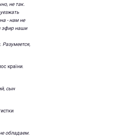
но, не так.
 уезжать
на - нам не
в эфир наши
. Разумеется,
ос країни.
ий, сын
тистки
не обладаем.