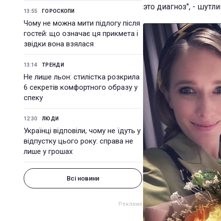
это диагноз", - шутл
13:55
ГОРОСКОПИ
Чому не можна мити підлогу після
гостей: що означає ця прикмета і
звідки вона взялася
13:14
ТРЕНДИ
Не лише льон: стилістка розкрила
6 секретів комфортного образу у
спеку
12:30
ЛЮДИ
Українці відповіли, чому не їдуть у
відпустку цього року: справа не
лише у грошах
Всі новини