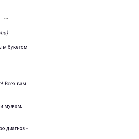
cha)
ным букетом
! Всех вам
 и мужем.
ро диагноз -