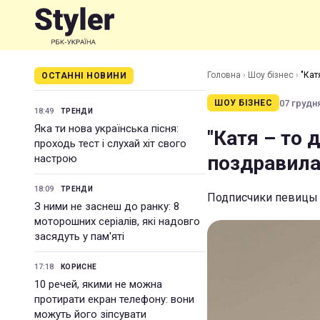
Головна
›
Шоу бізнес
›
"Кат
ОСТАННІ НОВИНИ
07 грудня
ШОУ БІЗНЕС
18:49
ТРЕНДИ
Яка ти нова українська пісня:
"Катя – то 
проходь тест і слухай хіт свого
поздравила
настрою
18:09
ТРЕНДИ
Подписчики певицы 
З ними не заснеш до ранку: 8
моторошних серіалів, які надовго
засядуть у пам'яті
17:18
КОРИСНЕ
10 речей, якими не можна
протирати екран телефону: вони
можуть його зіпсувати