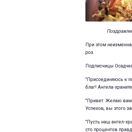
Поздравлен
При этом неизменна
роз.
Подписчицы Осадчей
"Присоединяюсь к п
благ! Ангела-храните
"Привет. Желаю вам 
Успехов, вы этого за
"Пусть наш ангел-хр
сто процентов правда