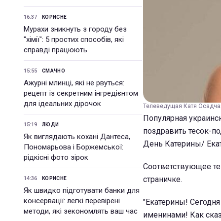
16:37
КОРИСНЕ
Мурахи зникнуть з городу без
"хімії": 5 простих способів, які
справді працюють
15:55
СМАЧНО
Ажурні млинці, які не рвуться:
рецепт із секретним інгредієнтом
для ідеальних дірочок
Телеведущая Катя Осадчая
Популярная украинск
15:19
ЛЮДИ
поздравить тесок-по
Як виглядають кохані Дантеса,
День Катерины/ Ека
Пономарьова і Боржемської:
рідкісні фото зірок
Соответствующее те
страничке.
14:36
КОРИСНЕ
Як швидко підготувати банки для
консервації: легкі перевірені
"Екатерины! Сегодня
методи, які зекономлять ваш час
именинами! Как сказ