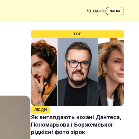
UA
/
RU
rbc.ua
ТОП
ЛЮДИ
Як виглядають кохані Дантеса,
Пономарьова і Боржемської:
рідкісні фото зірок