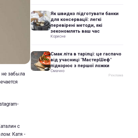
Як швидко підготувати банки
для консервації: легкі
перевірені методи, які
зекономлять ваш час
Корисне
Смак літа в тарілці: це гаспачо
від учасниці "МастерШеф"
підкорює з першої ложки
Смачно
 не забыла
мечается
stagram-
аталин с
лом: Катя -