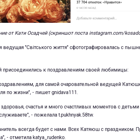
ие от Кати Осадчей (скриншот поста instagram.com/kosad
я ведущая "Світського життя" сфотографировалась с пыш
 присоединились к поздравлениям своей любимицы:
оздравлениям, для самой очаровательной ведущей Катюше
ля по жизни", - пишет gnidava111.
здоровья, счастья и много счастливых моментов с детьми
служиваете", - пожелала t.pukhnyak.58tw.
анитель всегда будет с нами. Всех Катяюш с праздником. П
", - отметила katya_rudenko.