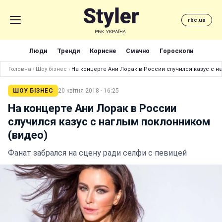
rbc.ua
Люди
Тренди
Корисне
Смачно
Гороскопи
Головна
›
Шоу бізнес
›
На концерте Ани Лорак в России случился казус с н
ШОУ БІЗНЕС
20 квітня 2018 · 16:25
На концерте Ани Лорак в России
случился казус с наглым поклонником
(видео)
Фанат забрался на сцену ради селфи с певицей