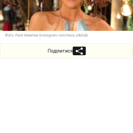
Фото: Леся Никитюк (instagram.com/lesia_nikituk)
Поділитися