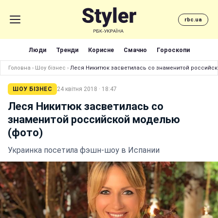
rbc.ua
Люди
Тренди
Корисне
Смачно
Гороскопи
Головна
›
Шоу бізнес
›
Леся Никитюк засветилась со знаменитой российск
ШОУ БІЗНЕС
24 квітня 2018 · 18:47
Леся Никитюк засветилась со
знаменитой российской моделью
(фото)
Украинка посетила фэшн-шоу в Испании