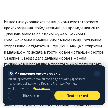
Известная украинская певица крымскотатарского
происхождения, победительница Евровидения 2016
Джамала вместе со своим мужем Бекиром
Сулеймановым и маленьким сыном Эмир-Рахманом
отправились отдыхать в Турцию. Певица с супругом
и малышом приехала в гости к своей старшей сестре
Эвелине. Звезда дала дельный совет мамам
грудничков и поделилась трогательным фото своего
малыша. Соответствующий снимок опубликован на
🍪
Ми використовуємо cookie
✕
странице исполнительницы в соцсети
Instagram
.
Ми використовуємо файли cookie для аналізу трафіку та
персоналізації контенту. Прочитайте нашу Політику
"А хотите от меня совет для грудничков на море? Все
конфіденційності.
Детальніше
мамы знают, что прямое попадание солнечных лучей
Відхилити
Прийняти всі
противопоказано малышам. И даже в тени при таком
жарком июльском солнце необходима защита", -