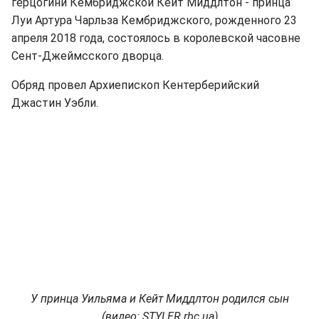
герцогини Кембриджской Кейт Миддлтон - принца
Луи Артура Чарльза Кембриджского, рожденного 23
апреля 2018 года, состоялось в королевской часовне
Сент-Джеймсского дворца.
Обряд провел Архиепископ Кентерберийский
Джастин Уэбли.
У принца Уильяма и Кейт Миддлтон родился сын
(видео: STYLER.rbc.ua)