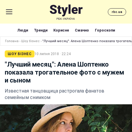
rbc.ua
Люди
Тренди
Корисне
Смачно
Гороскопи
Головна
›
Шоу бізнес
›
"Лучший месяц": Алена Шоптенко показала трогател
ШОУ БІЗНЕС
10 липня 2018 · 22:24
"Лучший месяц": Алена Шоптенко
показала трогательное фото с мужем
и сыном
Известная танцовщица растрогала фанатов
семейным снимком