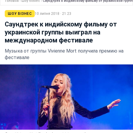
Головна
›
Шоу бізнес
›
Саундтрек к индийскому фильму от украинской гру
ШОУ БІЗНЕС
10 липня 2018 · 21:23
Саундтрек к индийскому фильму от
украинской группы выиграл на
международном фестивале
Музыка от группы Vivienne Mort получила премию на
фестивале