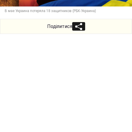
В мае Украина потеряла 18 защитников (РБК-Украина)
Поділитися