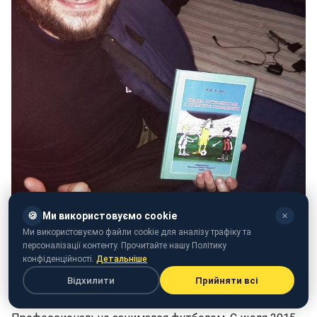
🍪
Ми використовуємо cookie
✕
Ми використовуємо файли cookie для аналізу трафіку та
персоналізації контенту. Прочитайте нашу Політику
конфіденційності.
Детальніше
Андрей Маслов (фото: facebook.com/pumamgo)
Відхилити
Прийняти всі
Андрей вырос в семье кадрового военного.