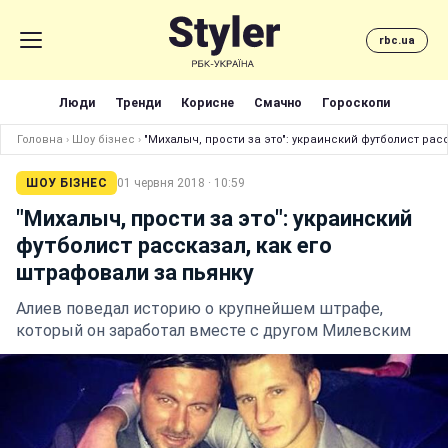
rbc.ua
Люди
Тренди
Корисне
Смачно
Гороскопи
Головна
›
Шоу бізнес
›
"Михалыч, прости за это": украинский футболист рас
ШОУ БІЗНЕС
01 червня 2018 · 10:59
"Михалыч, прости за это": украинский
футболист рассказал, как его
штрафовали за пьянку
Алиев поведал историю о крупнейшем штрафе,
который он заработал вместе с другом Милевским