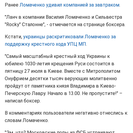
Ранее
Ломаченко удивил компанией за завтраком
.
"Ланч в компании Василия Ломаченко и Сильвестра
"Rocky" Сталонне", - отмечается на странице боксера.
Кстати,
украинцы раскритиковали Ломаченко за
поддержку крестного хода УПЦ МП
.
"Самый масштабный крестный ход Украины к
юбилею 1030-летия крещения Руси состоится в
пятницу 27 июля в Киеве. Вместе с Митрополитом
Онуфрием десятки тысяч верующих молитвенно
пройдут от памятника князя Владимира в Киево-
Печерскую Лавру. Начало в 13.00. Не пропустите!" –
написал боксер.
В комментариях пользователи негативно отнеслись к
словам Ломаченко.
"Эм...что? Московские попы из ФСБ устраивают