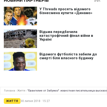
Головна
›
Життя
›
"Евангелие от Забужко": известная писательница выска
ЖИТТЯ
30 липня 2018 · 15:27