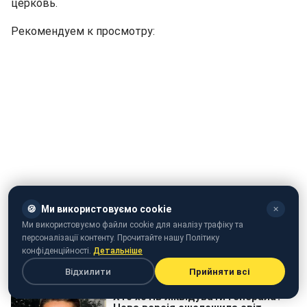
церковь.
Рекомендуем к просмотру:
🍪
Ми використовуємо cookie
✕
Видео: Акция за запрет производства меха в Украине
Ми використовуємо файли cookie для аналізу трафіку та
персоналізації контенту. Прочитайте нашу Політику
конфіденційності.
Детальніше
Відхилити
Прийняти всі