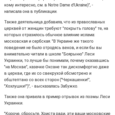
кому интересно, см. в Notre Dame d'Ukraine)", -
написала она в публикации.
Также деятельница добавила, что из православных
церквей от женщин требуют "покрыть голову" те, на
которых отразилось обычное влияние ислама:
московская и сербская. "В Украине же такого
поведения не было отродясь веков, и если бы вы
внимательно читали в школе "Боярыню" Леси
Украинки, то лучше бы понимали, почему оказавшись
"на Москве", казачке Оксане так дискомфортно даже
в церкви, где их со свекрухой обсмотрено и
обштептано со всех сторон ("Черкашенки!",
"Хохлушки!")", - высказалась Забужко.
Также она привела в пример отрывок из поэмы Леси
Украинки.
"Короче, сбросьте, Христа ради, эти ваши московские