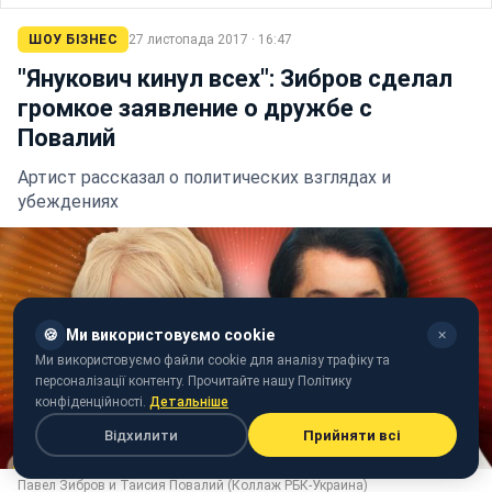
ШОУ БІЗНЕС
27 листопада 2017 · 16:47
"Янукович кинул всех": Зибров сделал
громкое заявление о дружбе с
Повалий
Артист рассказал о политических взглядах и
убеждениях
🍪
Ми використовуємо cookie
✕
Ми використовуємо файли cookie для аналізу трафіку та
персоналізації контенту. Прочитайте нашу Політику
конфіденційності.
Детальніше
Відхилити
Прийняти всі
Павел Зибров и Таисия Повалий (Коллаж РБК-Украина)