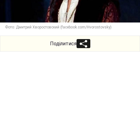
Фото: Дмитрий Хворостовский (facebook.com/Hvorostovsky)
Поділитися