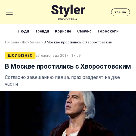
rbc.ua
Люди
Тренди
Корисне
Смачно
Гороскопи
Головна
›
Шоу бізнес
›
В Москве простились с Хворостовским
ШОУ БІЗНЕС
27 листопада 2017 · 17:59
В Москве простились с Хворостовским
Согласно завещанию певца, прах разделят на две
части