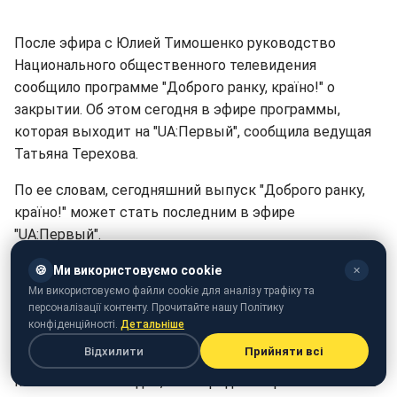
После эфира с Юлией Тимошенко руководство
Национального общественного телевидения
сообщило программе "Доброго ранку, країно!" о
закрытии. Об этом сегодня в эфире программы,
которая выходит на "UA:Первый", сообщила ведущая
Татьяна Терехова.
По ее словам, сегодняшний выпуск "Доброго ранку,
країно!" может стать последним в эфире
"UA:Первый".
"После эфира с Юлией Тимошенко руководство
🍪
Ми використовуємо cookie
✕
Ми використовуємо файли cookie для аналізу трафіку та
Национального общественного телевидения
персоналізації контенту. Прочитайте нашу Політику
сообщило, что нас закрывают. То есть канал
конфіденційності.
Детальніше
закрывает самую рейтинговую программу в эфире
Відхилити
Прийняти всі
"UA:Первый" после интервью с оппозиционным
политиком. Очевидно, что перед выборами власти не