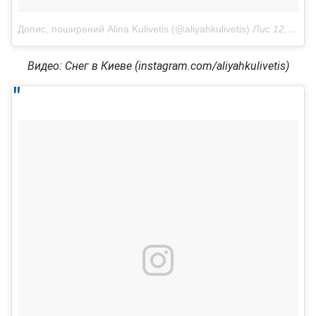
Допис, поширений Alina Kulivetis (@aliyahkulivetis)
Лис 12, 2017 о 3:38 PST
Видео: Снег в Киеве (instagram.com/aliyahkulivetis)