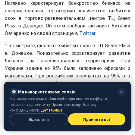
Наглядно характеризует банкротство бизнеса на
оккупированных территориях количество выбитых
окон в торгово-развлекательном центре ТЦ Green
Plaza в Донецке. Об этом сообщил активист Виталий
Овчаренко на своей странице в
Twitter
.
"Посмотрите, сколько выбитых окон в ТЦ Green Plasa
в Донецке. Показательно характеризует развитие
бизнеса на оккупированных территориях. При
Украине здание на 95% было заполнено офисами и
магазинами. При российских оккупантах на 95% это
здание стоит пустое!", - написал журналист в своем
посте.
🍪
Ми використовуємо cookie
✕
Ми використовуємо файли cookie для аналізу трафіку та
персоналізації контенту. Прочитайте нашу Політику
конфіденційності.
Детальніше
Відхилити
Прийняти всі