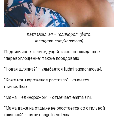
Катя Осадчая – "единорог" (фото:
instagram.com/kosadcha)
Подписчиков телеведущей такое неожиданное
"перевоплощение" также порадовало.
"Новая шляпка?" – улыбается liudmilagoncharova4.
"Кажется, мороженое растаяло", - смеется
mwineofficial.
"Мама – единорожок", - отмечает emma.s.h.i.
"Мама даже на отдыхе не расстается со стильной
шляпкой", - пишет angelineodessa.