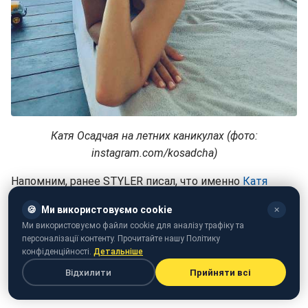
Катя Осадчая на летних каникулах (фото:
instagram.com/kosadcha)
Напомним, ранее STYLER писал, что именно
Катя
Осадчая не разрешает себе делать во время отдыха
.
🍪
Ми використовуємо cookie
✕
Интересно, что один из важных пунктов - Осадчая
Ми використовуємо файли cookie для аналізу трафіку та
персоналізації контенту. Прочитайте нашу Політику
старается особо не загорать.
конфіденційності.
Детальніше
Відхилити
Прийняти всі