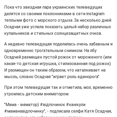
Пока что звездная пара украинских телеведущих
делятся со своими поклонниками в сети instagram
теплыми фото с морского отдыха. За несколько дней
Осадчая уже успела показать целый набор различных
купальников и стильных солнцезащитных очков.
А недавно телеведущая поделилась очень забавным и
одновременно трогательным снимком. На лбу
Осадчей размещен пустой рожок от мороженого (или
какая-то детская игрушка, стилизованная под рожок).
И размещен он таким образом, что наталкивает на
мысль, словно Осадчая "играет роль единорога".
При этом телеведущая так и отметила, мол, временно
утроилась детским аниматором.
"Мама - аніматор) #відпочинок #канікули
#маманавідпочинку", - подписала селфи Катя Осадчая,