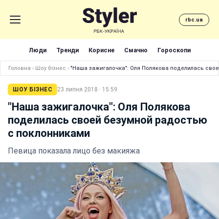
rbc.ua
Люди
Тренди
Корисне
Смачно
Гороскопи
Головна
›
Шоу бізнес
›
"Наша зажигалочка": Оля Полякова поделилась сво
ШОУ БІЗНЕС
23 липня 2018 · 15:59
"Наша зажигалочка": Оля Полякова
поделилась своей безумной радостью
с поклонниками
Певица показала лицо без макияжа