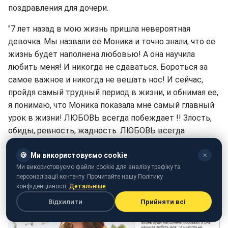
поздравления для дочери.
"7 лет назад в мою жизнь пришла невероятная
девочка. Мы назвали ее Моника и точно знали, что ее
жизнь будет наполнена любовью! А она научила
любить меня! И никогда не сдаваться. Бороться за
самое важное и никогда не вешать нос! И сейчас,
пройдя самый трудный период в жизни, и обнимая ее,
я понимаю, что Моника показала мне самый главный
урок в жизни! ЛЮБОВЬ всегда побеждает !! Злость,
обиды, ревность, жадность. ЛЮБОВЬ всегда
первостепенна! С Днем Рождениям, мой маленький
цветочек! Я сделаю все, чтоб ты была счастлива и
🍪
Ми використовуємо cookie
✕
Ми використовуємо файли cookie для аналізу трафіку та
любима!", - написала Седокова.
персоналізації контенту. Прочитайте нашу Політику
конфіденційності.
Детальніше
Відхилити
Прийняти всі