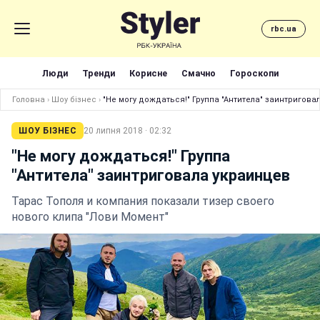
rbc.ua
Люди
Тренди
Корисне
Смачно
Гороскопи
Головна
›
Шоу бізнес
›
"Не могу дождаться!" Группа "Антитела" заинтригова
ШОУ БІЗНЕС
20 липня 2018 · 02:32
"Не могу дождаться!" Группа
"Антитела" заинтриговала украинцев
Тарас Тополя и компания показали тизер своего
нового клипа "Лови Момент"