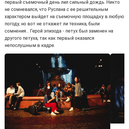
первый съемочный день лил сильный дождь. Никто
не сомневался, что Руслана с ее решительным
характером выйдет на съемочную площадку в любую
погоду, но вот не откажет ли техника, были
сомнения… Герой эпизода - петух был заменен на
другого петуха, так как первый оказался
непослушным в кадре.