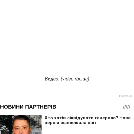
Видео: (
video.
rbc.
ua)