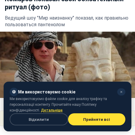
ритуал (фото)
Ведущий шоу "Мир наизнанку" показал, как правильно
пользоваться пантенолом
🍪
Ми використовуємо cookie
✕
Ми використовуємо файли cookie для аналізу трафіку та
Фото: (instagram.com/komarovmir)
персоналізації контенту. Прочитайте нашу Політику
конфіденційності.
Детальніше
Поділитися
Відхилити
Прийняти всі