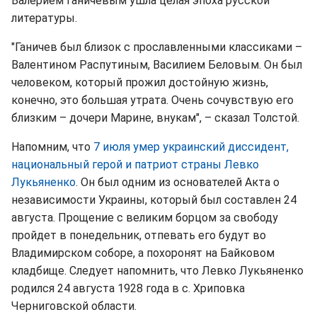
Валерием Ганичевым ушла целая эпоха русской
литературы.
"Ганичев был близок с прославленными классиками –
Валентином Распутиным, Василием Беловым. Он был
человеком, который прожил достойную жизнь,
конечно, это большая утрата. Очень сочувствую его
близким – дочери Марине, внукам", – сказал Толстой.
Напомним, что
7 июля умер украинский диссидент,
национальный герой и патриот страны Левко
Лукьяненко
. Он был одним из основателей Акта о
независимости Украины, который был составлен 24
августа. Прощение с великим борцом за свободу
пройдет в понедельник, отпевать его будут во
Владимирском соборе, а похоронят на Байковом
кладбище. Следует напомнить, что Левко Лукьяненко
родился 24 августа 1928 года в с. Хриповка
Черниговской области.