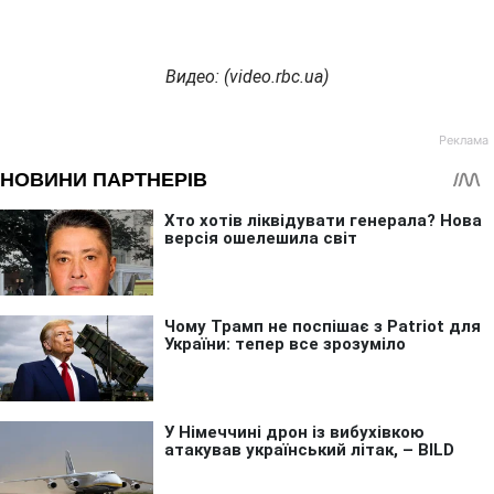
Видео: (
video.
rbc.
ua)