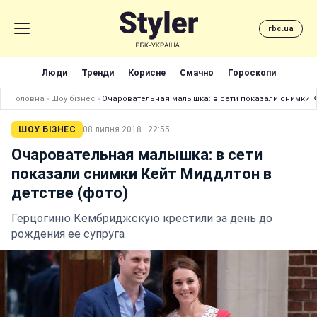
rbc.ua
Люди
Тренди
Корисне
Смачно
Гороскопи
Головна
›
Шоу бізнес
›
Очаровательная малышка: в сети показали снимки К
ШОУ БІЗНЕС
08 липня 2018 · 22:55
Очаровательная малышка: в сети
показали снимки Кейт Миддлтон в
детстве (фото)
Герцогиню Кембриджскую крестили за день до
рождения ее супруга