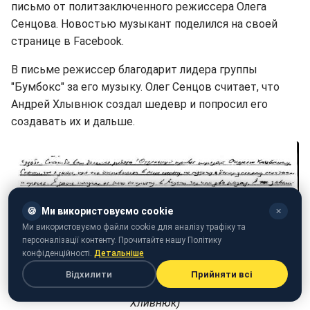
письмо от политзаключенного режиссера Олега
Сенцова. Новостью музыкант поделился на своей
странице в Facebook.
В письме режиссер благодарит лидера группы
"Бумбокс" за его музыку. Олег Сенцов считает, что
Андрей Хлывнюк создал шедевр и попросил его
создавать их и дальше.
🍪
Ми використовуємо cookie
✕
Ми використовуємо файли cookie для аналізу трафіку та
персоналізації контенту. Прочитайте нашу Політику
конфіденційності.
Детальніше
Відхилити
Прийняти всі
Фото: Письмо Олега Сенцова (facebook.com/Андрій
Хливнюк)