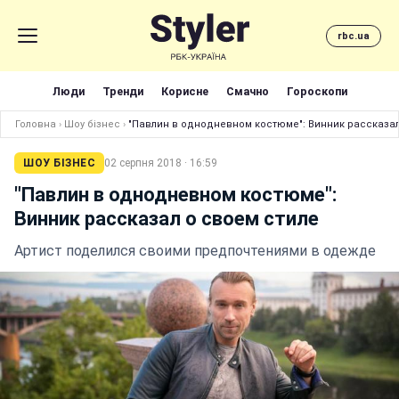
rbc.ua
Люди
Тренди
Корисне
Смачно
Гороскопи
Головна
›
Шоу бізнес
›
"Павлин в однодневном костюме": Винник рассказал
ШОУ БІЗНЕС
02 серпня 2018 · 16:59
"Павлин в однодневном костюме":
Винник рассказал о своем стиле
Артист поделился своими предпочтениями в одежде