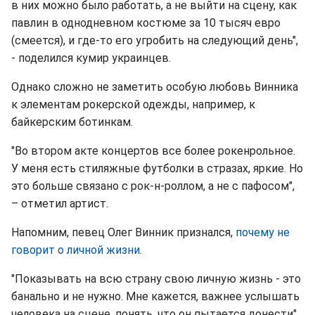
в них можно было работать, а не выйти на сцену, как
павлин в однодневном костюме за 10 тысяч евро
(смеется), и где-то его угробить на следующий день",
- поделился кумир украинцев.
Однако сложно не заметить особую любовь Винника
к элементам рокерской одежды, например, к
байкерским ботинкам.
"Во втором акте концертов все более рокенрольное.
У меня есть стиляжные футболки в стразах, яркие. Но
это больше связано с рок-н-роллом, а не с пафосом",
– отметил артист.
Напомним, певец Олег Винник признался,
почему не
говорит о личной жизни
.
"Показывать на всю страну свою личную жизнь - это
банально и не нужно. Мне кажется, важнее услышать
человека на сцене, понять, что он пытается донести",