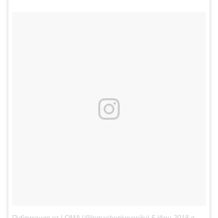
Публикация от LOMA (@lomachenkovasiliy)
5 Июн 2018 в 3:53 PDT