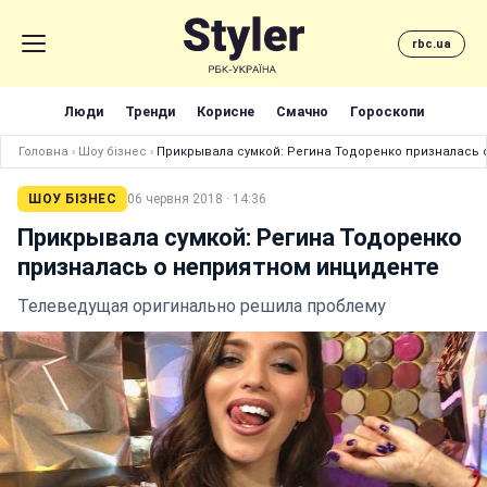
rbc.ua
Люди
Тренди
Корисне
Смачно
Гороскопи
Головна
›
Шоу бізнес
›
Прикрывала сумкой: Регина Тодоренко призналась 
ШОУ БІЗНЕС
06 червня 2018 · 14:36
Прикрывала сумкой: Регина Тодоренко
призналась о неприятном инциденте
Телеведущая оригинально решила проблему