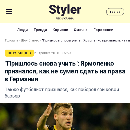
rbc.ua
Люди
Тренди
Корисне
Смачно
Гороскопи
Головна
›
Шоу бізнес
›
"Пришлось снова учить": Ярмоленко признался, как 
ШОУ БІЗНЕС
21 травня 2018 · 16:59
"Пришлось снова учить": Ярмоленко
признался, как не сумел сдать на права
в Германии
Также футболист признался, как поборол языковой
барьер