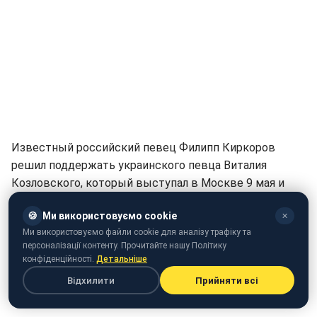
Известный российский певец Филипп Киркоров
решил поддержать украинского певца Виталия
Козловского, который выступал в Москве 9 мая и
после этого раскритикован в Украине. К слову,
🍪
Ми використовуємо cookie
✕
концерты Козловского в украинских городах стали
Ми використовуємо файли cookie для аналізу трафіку та
отменять один за другим, а сам певец не видит
персоналізації контенту. Прочитайте нашу Політику
ничего такого в том, что пел в стране-агрессоре.
конфіденційності.
Детальніше
Відхилити
Прийняти всі
Так, Киркоров написал свой комментарий к посту
Козловского в соцсети
Instagram.