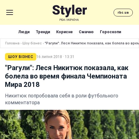
rbc.ua
Люди
Тренди
Корисне
Смачно
Гороскопи
Головна
›
Шоу бізнес
›
"Рагули": Леся Никитюк показала, как болела во вр
ШОУ БІЗНЕС
16 липня 2018 · 13:31
"Рагули": Леся Никитюк показала, как
болела во время финала Чемпионата
Мира 2018
Никитюк попробовала себя в роли футбольного
комментатора