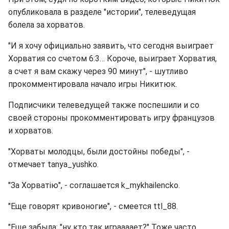
опубликовала в разделе "истории", телеведущая
болела за хорватов.
"И я хочу официально заявить, что сегодня выиграет
Хорватия со счетом 6:3… Короче, выиграет Хорватия,
а счет я вам скажу через 90 минут", - шутливо
прокомментировала начало игры Никитюк.
Подписчики телеведущей также поспешили и со
своей стороны прокомментировать игру французов
и хорватов.
"Хорваты молодцы, были достойны победы", -
отмечает tanya_yushko.
"За Хорватію", - соглашается k_mykhailencko.
"Еще говорят кривоногие", - смеется ttl_88.
"Еще забыла: "ну кто так играааает?" Тоже часто