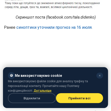
Скриншот поста (facebook.com/tala.didenko)
Ранее
синоптики уточнили прогноз на 16 июля
.
🍪
Ми використовуємо cookie
✕
Ми використовуємо файли cookie для аналізу трафіку та
персоналізації контенту. Прочитайте нашу Політику
конфіденційності.
Детальніше
5 недорогих и уютных мест для отдыха на Черном море
Відхилити
Прийняти всі
(видео: STYLER.rbc.ua)