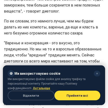
заморожен, тем больше сохранится в нем полезных
веществ”, - говорит диетолог.
По ее словам, это намного лучше, чем мы будем
делать из них компоты, варенье, да еще и класть в
него безумно огромное количество сахара.
“Варенье и консервация - это вкусно, это
традиционно. Но мы на то и взрослые образованные
люди, чтобы "вредные" традиции менять. Сейчас
диетологи со всего мира настаивают на том, чтобы
сахар был совсем исключен из рациона. Если будем
перенимать все то, что делали бабушки – так они же
🍪
Ми використовуємо cookie
✕
жили и без мобильных телефонов! Они смотрели
Ми використовуємо файли cookie для аналізу трафіку та
персоналізації контенту. Прочитайте нашу Політику
черно-белые телевизоры. Давайте технологический
конфіденційності.
Детальніше
процесс использовать также и в питании! Это
Відхилити
Прийняти всі
должно быть внедрено на уровне семьи. Ведь то, что
делаете вы, будут делать и ваши дети. Эти традиции