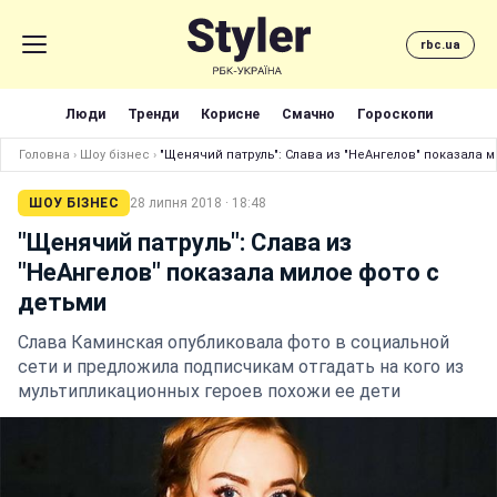
rbc.ua
Люди
Тренди
Корисне
Смачно
Гороскопи
Головна
›
Шоу бізнес
›
"Щенячий патруль": Слава из "НеАнгелов" показала 
ШОУ БІЗНЕС
28 липня 2018 · 18:48
"Щенячий патруль": Слава из
"НеАнгелов" показала милое фото с
детьми
Слава Каминская опубликовала фото в социальной
сети и предложила подписчикам отгадать на кого из
мультипликационных героев похожи ее дети