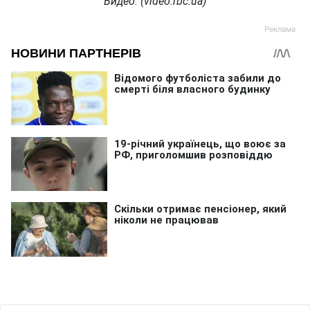
Видео: (
video.rbc.ua)