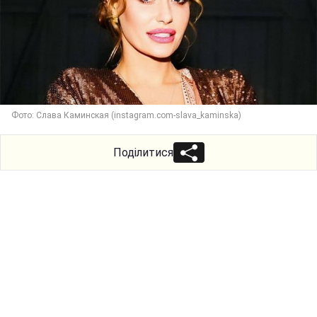
Фото: Слава Каминская (instagram.com-slava_kaminska)
Поділитися