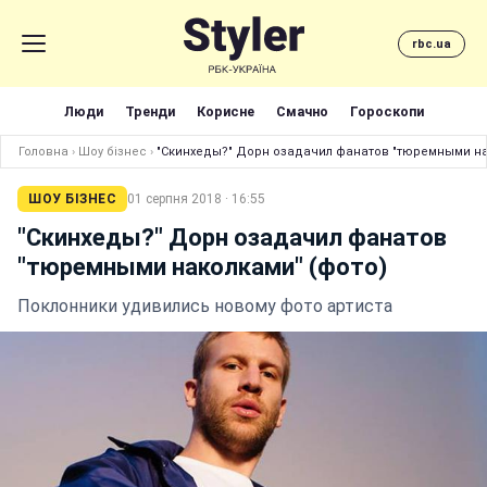
rbc.ua
Люди
Тренди
Корисне
Смачно
Гороскопи
Головна
›
Шоу бізнес
›
"Скинхеды?" Дорн озадачил фанатов "тюремными на
ШОУ БІЗНЕС
01 серпня 2018 · 16:55
"Скинхеды?" Дорн озадачил фанатов
"тюремными наколками" (фото)
Поклонники удивились новому фото артиста