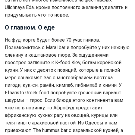
Ulichnaya Eda, кроме постоянного желания удивлять и
придумывать что-то новое.
О главном. О еде
На фуд-корте будет более 70 участников.
Познакомьтесь с Maral bar и попробуйте у них нежную
оленину и каштановое пюре. За ощущениями
поострее загляните к K-food Kiev, богам корейской
кухни. У них с десяток позиций, которые в полной
мере ознакомят вас с многообразием востока:
пигоди, кук-си, рамён, кимпаб, пибимпаб и кимчи. У
Efharisto Greek food попробуйте греческий вариант
шаурмы – гирос. Если блюда этого континента вам
уже не в новинку, то Афрофуд представит
африканскую кухню: рагу из овощей, курицы или
телятины с арахисовой пастой. Из Одессы к нам
приезжают The hummus bar с израильской кухней, а