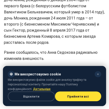
первого брака (с белорусским футболистом
Валентином Белькевичем, который умер в 2014 году),
дочь Моника, рожденная 24 июля 2011 года – от
второго (с бизнесменом Максимом Чернявским) и
сын Гектор, рожденный 8 апреля 2017 года от
бизнесмена Артема Комарова, с которым звезда
рассталась после родов.
Ранее сообщалось, что Анна Седокова радикально
изменила внешность.
Кстати,
Анна Седокова призналась, станет ли
домохозяйкой
.
🍪
Ми використовуємо cookie
✕
Ми використовуємо файли cookie для аналізу трафіку та
Напомним,
Седокова отпраздновала день рождения
персоналізації контенту. Прочитайте нашу Політику
конфіденційності.
Детальніше
дочери в Киеве
.
Відхилити
Прийняти всі