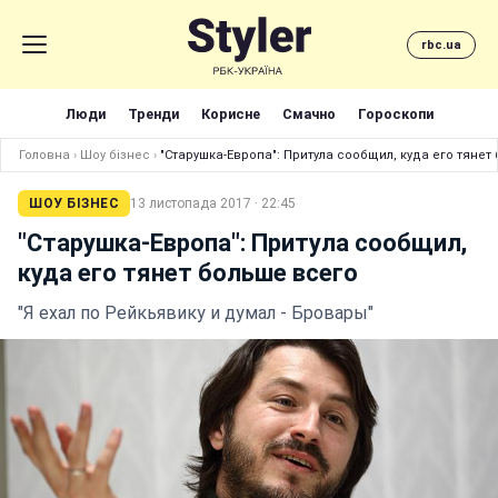
rbc.ua
Люди
Тренди
Корисне
Смачно
Гороскопи
Головна
›
Шоу бізнес
›
"Старушка-Европа": Притула сообщил, куда его тянет
ШОУ БІЗНЕС
13 листопада 2017 · 22:45
"Старушка-Европа": Притула сообщил,
куда его тянет больше всего
"Я ехал по Рейкьявику и думал - Бровары"