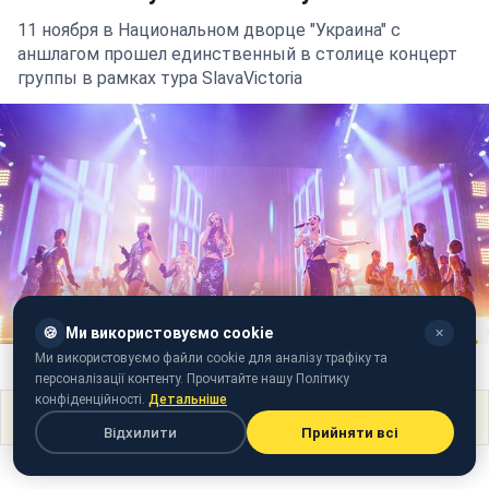
11 ноября в Национальном дворце "Украина" с
аншлагом прошел единственный в столице концерт
группы в рамках тура SlavaVictoria
🍪
Ми використовуємо cookie
✕
Ми використовуємо файли cookie для аналізу трафіку та
Фото: Концерт в Киеве "НеАнгелов" (пресс-служба)
персоналізації контенту. Прочитайте нашу Політику
конфіденційності.
Детальніше
Поділитися
Відхилити
Прийняти всі