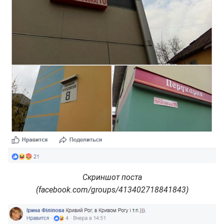
Скриншот поста
(facebook.com/groups/413402718841843)