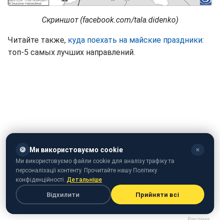
Скриншот (facebook.com/tala.didenko)
Читайте также,
куда поехать на майские праздники
:
топ-5 самых лучших направлений.
🍪
Ми використовуємо cookie
✕
Ми використовуємо файли cookie для аналізу трафіку та
персоналізації контенту. Прочитайте нашу Політику
конфіденційності.
Детальніше
Паводки в Украине: подтопленными остаются более 100
Відхилити
Прийняти всі
домохозяйств (Видео: РБК-Украина)