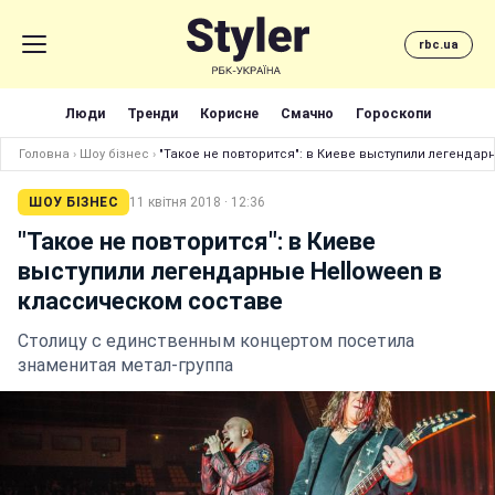
rbc.ua
Люди
Тренди
Корисне
Смачно
Гороскопи
Головна
›
Шоу бізнес
›
"Такое не повторится": в Киеве выступили легендар
ШОУ БІЗНЕС
11 квітня 2018 · 12:36
"Такое не повторится": в Киеве
выступили легендарные Helloween в
классическом составе
Столицу с единственным концертом посетила
знаменитая метал-группа