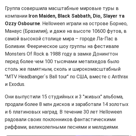
Группа совершила масштабные мировые туры в
компании
Iron Maiden, Black Sabbath, Dio, Slayer та
Ozzy Osbourne
. Helloween играли на острове Борнео,
Манаус (Бразилия), и даже на высоте 10600 футов, в
самой высокой столице мира – городе Ла-Пас в
Боливии. Феерическое шоу группы на фестивале
Monsters Of Rock в 1988 году в замке Донингтон
перед более чем 100 тысячами металхедов было
столь же памятным, сколь и широкомасштабный
"MTV Headbanger`s Ball tour" по США, вместе с Anthrax
и Exodus.
Они выпустили 15 студийных и 3 "живых" альбома,
продали более 8 млн дисков и заработали 14 золотых
и 6 платиновых наград. В течение 30 лет Helloween
радовали своих поклонников фантастическими
риффами, великолепными песнями и мелодиями.