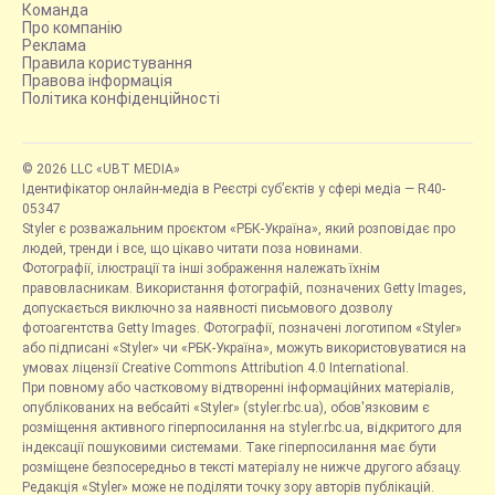
Команда
Про компанію
Реклама
Правила користування
Правова інформація
Політика конфіденційності
© 2026 LLC «UBT MEDIA»
Ідентифікатор онлайн-медіа в Реєстрі суб’єктів у сфері медіа — R40-
05347
Styler є розважальним проєктом «РБК-Україна», який розповідає про
людей, тренди і все, що цікаво читати поза новинами.
Фотографії, ілюстрації та інші зображення належать їхнім
правовласникам. Використання фотографій, позначених Getty Images,
допускається виключно за наявності письмового дозволу
фотоагентства Getty Images. Фотографії, позначені логотипом «Styler»
або підписані «Styler» чи «РБК-Україна», можуть використовуватися на
умовах ліцензії Creative Commons Attribution 4.0 International.
При повному або частковому відтворенні інформаційних матеріалів,
опублікованих на вебсайті «Styler» (styler.rbc.ua), обов'язковим є
розміщення активного гіперпосилання на styler.rbc.ua, відкритого для
індексації пошуковими системами. Таке гіперпосилання має бути
розміщене безпосередньо в тексті матеріалу не нижче другого абзацу.
Редакція «Styler» може не поділяти точку зору авторів публікацій.