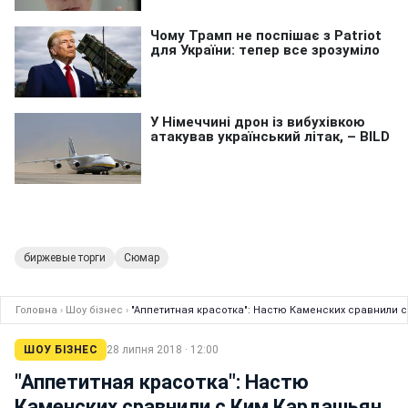
биржевые торги
Сюмар
Головна
›
Шоу бізнес
›
"Аппетитная красотка": Настю Каменских сравнили 
ШОУ БІЗНЕС
28 липня 2018 · 12:00
"Аппетитная красотка": Настю
Каменских сравнили с Ким Кардашьян