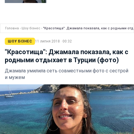
Головна
›
Шоу бізнес
›
"Красотища": Джамала показала, как с родными отды
ШОУ БІЗНЕС
11 липня 2018 · 00:32
"Красотища": Джамала показала, как с
родными отдыхает в Турции (фото)
Джамала умилила сеть совместными фото с сестрой
и мужем