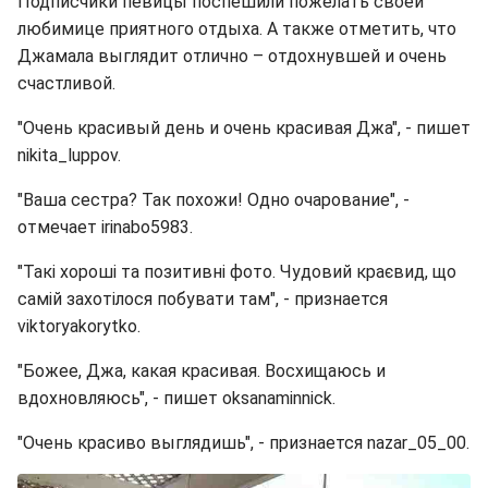
Подписчики певицы поспешили пожелать своей
любимице приятного отдыха. А также отметить, что
Джамала выглядит отлично – отдохнувшей и очень
счастливой.
"Очень красивый день и очень красивая Джа", - пишет
nikita_luppov.
"Ваша сестра? Так похожи! Одно очарование", -
отмечает irinabo5983.
"Такі хороші та позитивні фото. Чудовий краєвид, що
самій захотілося побувати там", - признается
viktoryakorytko.
"Божее, Джа, какая красивая. Восхищаюсь и
вдохновляюсь", - пишет oksanaminnick.
"Очень красиво выглядишь", - признается nazar_05_00.