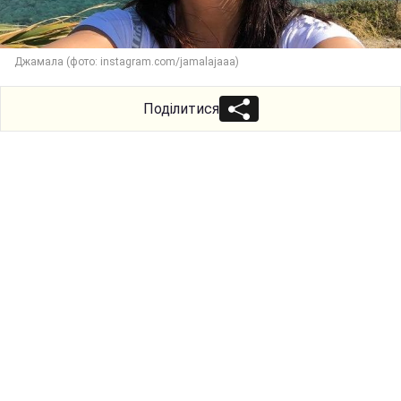
Джамала (фото: instagram.com/jamalajaaa)
Поділитися