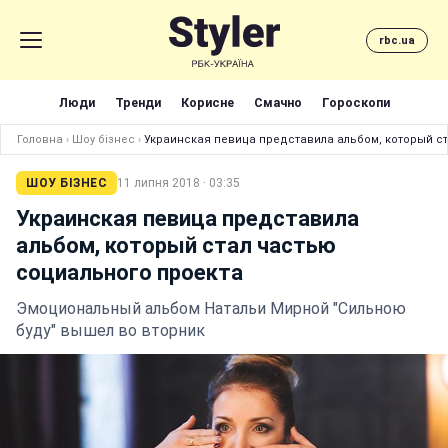
rbc.ua
Люди
Тренди
Корисне
Смачно
Гороскопи
Головна
›
Шоу бізнес
›
Украинская певица представила альбом, который с
ШОУ БІЗНЕС
11 липня 2018 · 03:35
Украинская певица представила
альбом, который стал частью
социального проекта
Эмоциональный альбом Натальи Мирной "Сильною
буду" вышел во вторник