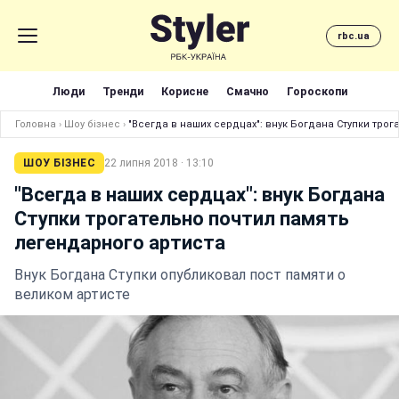
rbc.ua
Люди
Тренди
Корисне
Смачно
Гороскопи
Головна
›
Шоу бізнес
›
"Всегда в наших сердцах": внук Богдана Ступки тро
ШОУ БІЗНЕС
22 липня 2018 · 13:10
"Всегда в наших сердцах": внук Богдана
Ступки трогательно почтил память
легендарного артиста
Внук Богдана Ступки опубликовал пост памяти о
великом артисте