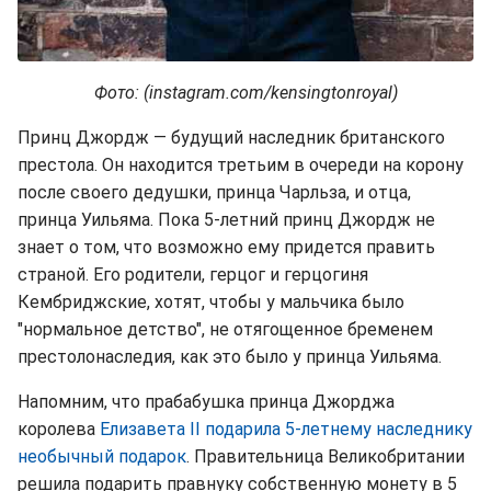
Фото: (instagram.com/kensingtonroyal)
Принц Джордж — будущий наследник британского
престола. Он находится третьим в очереди на корону
после своего дедушки, принца Чарльза, и отца,
принца Уильяма. Пока 5-летний принц Джордж не
знает о том, что возможно ему придется править
страной. Его родители, герцог и герцогиня
Кембриджские, хотят, чтобы у мальчика было
"нормальное детство", не отягощенное бременем
престолонаследия, как это было у принца Уильяма.
Напомним, что прабабушка принца Джорджа
королева
Елизавета II подарила 5-летнему наследнику
необычный подарок
. Правительница Великобритании
решила подарить правнуку собственную монету в 5