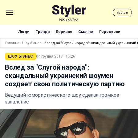
rbc.ua
Люди
Тренди
Корисне
Смачно
Гороскопи
Головна
›
Шоу бізнес
›
Вслед за "Слугой народа": скандальный украински
ШОУ БІЗНЕС
04 грудня 2017 · 15:26
Вслед за "Слугой народа":
скандальный украинский шоумен
создает свою политическую партию
Ведущий юмористического шоу сделал громкое
заявление