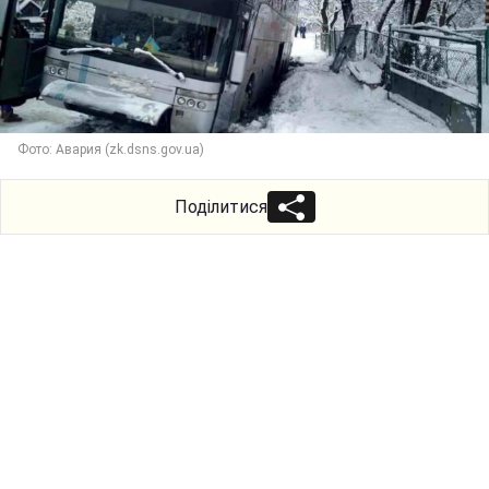
Фото: Авария (zk.dsns.gov.ua)
Поділитися