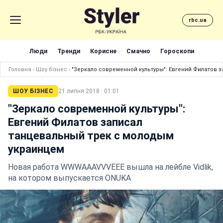
rbc.ua
Люди
Тренди
Корисне
Смачно
Гороскопи
Головна
›
Шоу бізнес
›
"Зеркало современной культуры": Евгений Филатов 
ШОУ БІЗНЕС
21 липня 2018 · 01:01
"Зеркало современной культуры":
Евгений Филатов записал
танцевальный трек с молодым
украинцем
Новая работа WWWAAAVVVEEE вышла на лейбле Vidlik,
на котором выпускается ONUKA