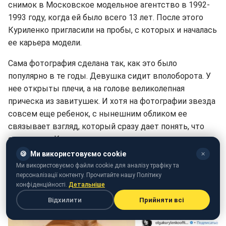
снимок в Московское модельное агентство в 1992-
1993 году, когда ей было всего 13 лет. После этого
Куриленко пригласили на пробы, с которых и началась
ее карьера модели.
Сама фотография сделана так, как это было
популярно в те годы. Девушка сидит вполоборота. У
нее открыты плечи, а на голове великолепная
прическа из завитушек. И хотя на фотографии звезда
совсем еще ребенок, с нынешним обликом ее
связывает взгляд, который сразу дает понять, что
это именно Куриленко.
🍪
Ми використовуємо cookie
✕
"Эту фотографию я послала в Московское модельное
Ми використовуємо файли cookie для аналізу трафіку та
агентство когда мне было 13/14 лет, и меня
персоналізації контенту. Прочитайте нашу Політику
пригласили на пробы. Эта фотография изменила всю
конфіденційності.
Детальніше
мою жизнь!" - так подписала фотографию звезда.
Відхилити
Прийняти всі