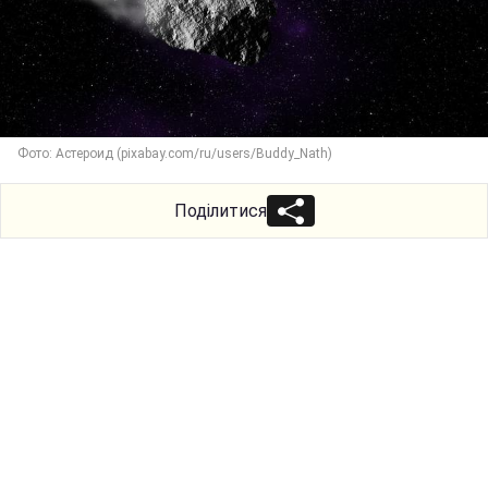
Фото: Астероид (pixabay.com/ru/users/Buddy_Nath)
Поділитися