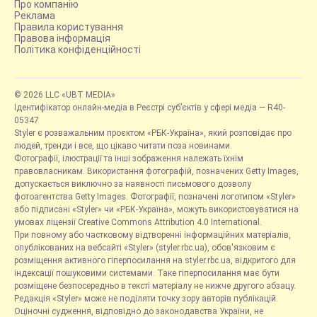
Про компанію
Реклама
Правила користування
Правова інформація
Політика конфіденційності
© 2026 LLC «UBT MEDIA»
Ідентифікатор онлайн-медіа в Реєстрі суб’єктів у сфері медіа — R40-
05347
Styler є розважальним проєктом «РБК-Україна», який розповідає про
людей, тренди і все, що цікаво читати поза новинами.
Фотографії, ілюстрації та інші зображення належать їхнім
правовласникам. Використання фотографій, позначених Getty Images,
допускається виключно за наявності письмового дозволу
фотоагентства Getty Images. Фотографії, позначені логотипом «Styler»
або підписані «Styler» чи «РБК-Україна», можуть використовуватися на
умовах ліцензії Creative Commons Attribution 4.0 International.
При повному або частковому відтворенні інформаційних матеріалів,
опублікованих на вебсайті «Styler» (styler.rbc.ua), обов'язковим є
розміщення активного гіперпосилання на styler.rbc.ua, відкритого для
індексації пошуковими системами. Таке гіперпосилання має бути
розміщене безпосередньо в тексті матеріалу не нижче другого абзацу.
Редакція «Styler» може не поділяти точку зору авторів публікацій.
Оціночні судження, відповідно до законодавства України, не