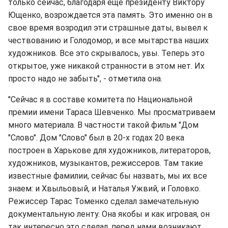
только сейчас, благодаря еще президенту Виктору
Ющенко, возрождается эта память. Это именно он в
свое время возродил эти страшные даты, вывел к
чествованию и Голодомор, и все мытарства наших
художников. Все это скрывалось, увы. Теперь это
открытое, уже никакой странности в этом нет. Их
просто надо не забыть", - отметила она.
"Сейчас я в составе комитета по Национальной
премии имени Тараса Шевченко. Мы просматриваем
много материала. В частности такой фильм "Дом
"Слово". Дом "Слово" был в 20-х годах 20 века
построен в Харькове для художников, литераторов,
художников, музыкантов, режиссеров. Там такие
известные фамилии, сейчас бы назвать, мы их все
знаем: и Хвыльовый, и Наталья Ужвий, и Головко.
Режиссер Тарас Томенко сделал замечательную
документальную ленту. Она якобы и как игровая, он
так интересно это сделал, перед нами возникают