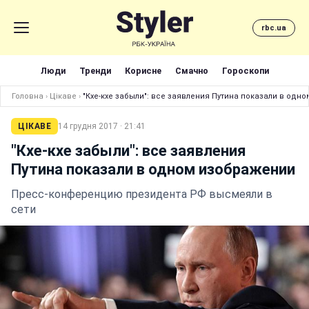
rbc.ua
Люди
Тренди
Корисне
Смачно
Гороскопи
Головна
›
Цікаве
›
"Кхе-кхе забыли": все заявления Путина показали в одн
ЦІКАВЕ
14 грудня 2017 · 21:41
"Кхе-кхе забыли": все заявления
Путина показали в одном изображении
Пресс-конференцию президента РФ высмеяли в
сети