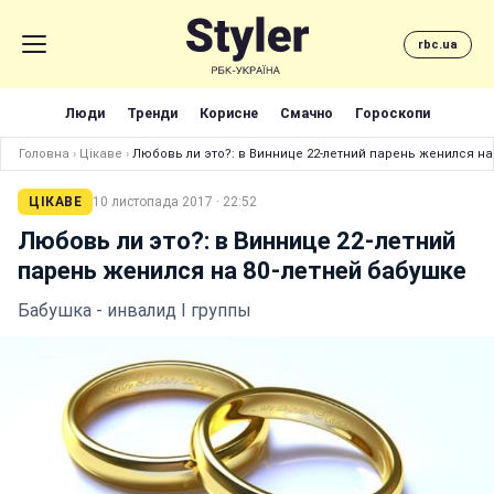
rbc.ua
Люди
Тренди
Корисне
Смачно
Гороскопи
Головна
›
Цікаве
›
Любовь ли это?: в Виннице 22-летний парень женился на
ЦІКАВЕ
10 листопада 2017 · 22:52
Любовь ли это?: в Виннице 22-летний
парень женился на 80-летней бабушке
Бабушка - инвалид І группы