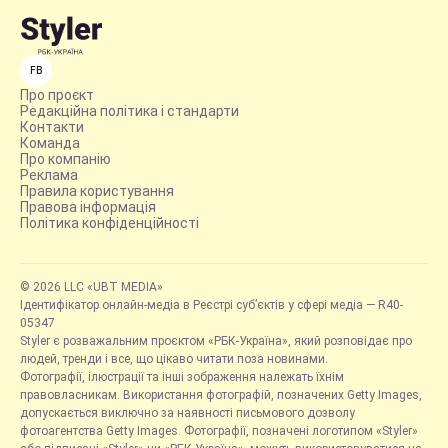
FB
Про проєкт
Редакційна політика і стандарти
Контакти
Команда
Про компанію
Реклама
Правила користування
Правова інформація
Політика конфіденційності
© 2026 LLC «UBT MEDIA»
Ідентифікатор онлайн-медіа в Реєстрі суб’єктів у сфері медіа — R40-
05347
Styler є розважальним проєктом «РБК-Україна», який розповідає про
людей, тренди і все, що цікаво читати поза новинами.
Фотографії, ілюстрації та інші зображення належать їхнім
правовласникам. Використання фотографій, позначених Getty Images,
допускається виключно за наявності письмового дозволу
фотоагентства Getty Images. Фотографії, позначені логотипом «Styler»