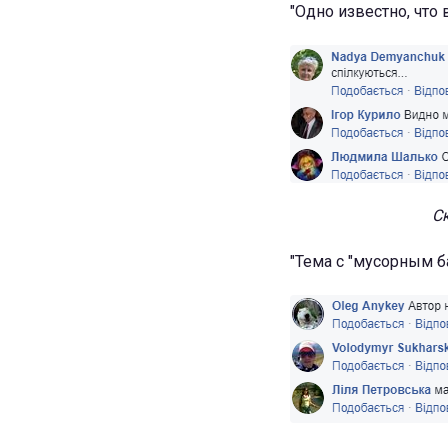
"Одно известно, что
С
"Тема с "мусорным б