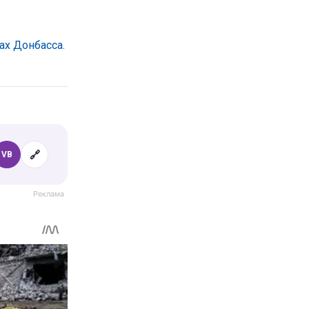
ах Донбасса.
🔗
VB