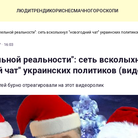
ЛЮДИ
ТРЕНДИ
КОРИСНЕ
СМАЧНО
ГОРОСКОПИ
лельной реальности": сеть всколыхнул "новогодний чат" украинских политико
 · 16:03
льной реальности": сеть всколых
 чат" украинских политиков (вид
ей бурно отреагировали на этот видеоролик