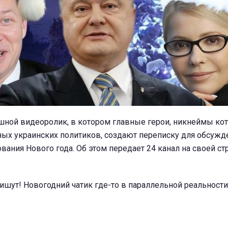
ешной видеоролик, в котором главные герои, никнеймы ко
ных украинских политиков, создают переписку для обсужд
вания Нового года. Об этом передает 24 канал на своей ст
пишут! Новогодний чатик где-то в параллельной реальности"