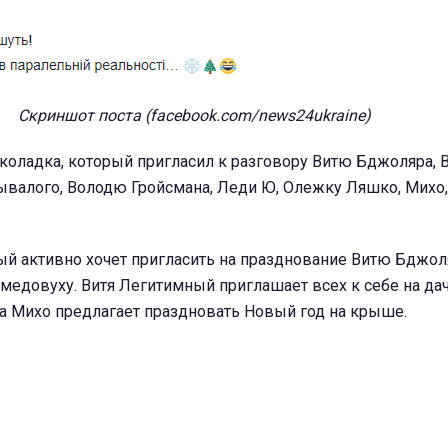
Скриншот поста (facebook.com/news24ukraine)
коладка, который пригласил к разговору Витю Бджоляра, 
ывалого, Володю Гройсмана, Леди Ю, Олежку Ляшко, Михо
й активно хочет пригласить на празднование Витю Бджол
медовуху. Витя Легитимный приглашает всех к себе на дач
 а Михо предлагает праздновать Новый год на крыше.