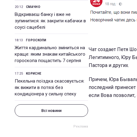
20:12
СМАЧНО
Відкриваєш банку і вже не
зупинитися: як закрити кабачки в
соусі сацебелі
18:13
ГОРОСКОПИ
Життя кардинально зміниться на
Чат создает Петя Шо
краще: яким знакам китайського
Легитимного, Юру Б
гороскопа пощастить 7 серпня
Пастора и других.
17:25
КОРИСНЕ
Причем, Юра Бывалы
Пекельна поїздка скасовується:
последний принесет 
як вижити в потязі без
кондиціонера у сильну спеку
если Вова позволит,
Всі новини