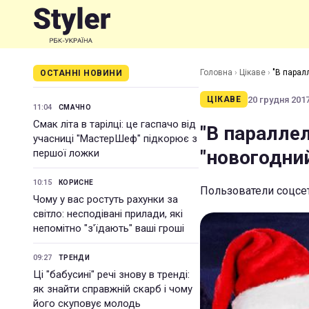
Головна
›
Цікаве
›
"В парал
ОСТАННІ НОВИНИ
20 грудня 2017
ЦІКАВЕ
11:04
СМАЧНО
Смак літа в тарілці: це гаспачо від
"В паралле
учасниці "МастерШеф" підкорює з
"новогодний
першої ложки
10:15
КОРИСНЕ
Пользователи соцсет
Чому у вас ростуть рахунки за
світло: несподівані прилади, які
непомітно "з'їдають" ваші гроші
09:27
ТРЕНДИ
Ці "бабусині" речі знову в тренді:
як знайти справжній скарб і чому
його скуповує молодь