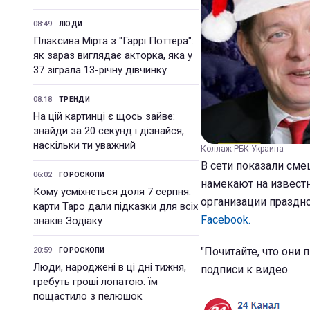
08:49
ЛЮДИ
Плаксива Мірта з "Гаррі Поттера":
як зараз виглядає акторка, яка у
37 зіграла 13-річну дівчинку
08:18
ТРЕНДИ
На цій картинці є щось зайве:
знайди за 20 секунд і дізнайся,
наскільки ти уважний
Коллаж РБК-Украина
В сети показали см
06:02
ГОРОСКОПИ
намекают на извест
Кому усміхнеться доля 7 серпня:
организации праздно
карти Таро дали підказки для всіх
Facebook.
знаків Зодіаку
"Почитайте, что они 
20:59
ГОРОСКОПИ
Люди, народжені в ці дні тижня,
подписи к видео.
гребуть гроші лопатою: їм
пощастило з пелюшок