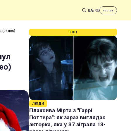
UA
/
RU
rbc.ua
в (видео)
ТОП
нул
ео)
ЛЮДИ
Плаксива Мірта з "Гаррі
Поттера": як зараз виглядає
акторка, яка у 37 зіграла 13-