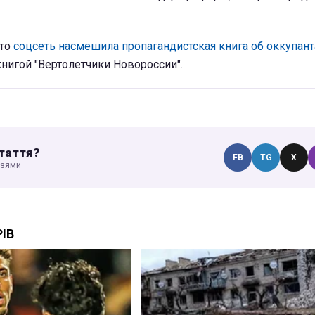
что
соцсеть насмешила пропагандистская книга об оккупант
книгой "Вертолетчики Новороссии".
таття?
FB
TG
X
узями