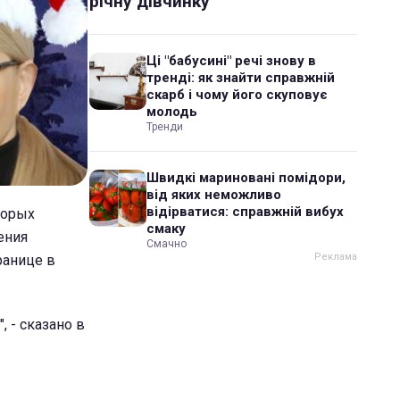
річну дівчинку
Ці "бабусині" речі знову в
тренді: як знайти справжній
скарб і чому його скуповує
молодь
Тренди
Швидкі мариновані помідори,
від яких неможливо
відірватися: справжній вибух
торых
смаку
ения
Смачно
ранице в
, - сказано в