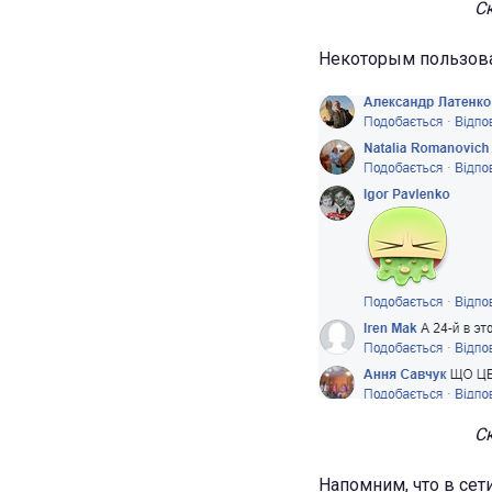
С
Некоторым пользова
С
Напомним, что в се