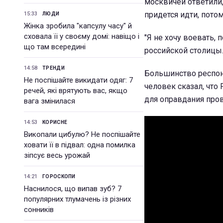
москвичей ответили, 
придется идти, потом
15:33
ЛЮДИ
Жінка зробила "капсулу часу" й
сховала її у своєму домі: навіщо і
"Я не хочу воевать, 
що там всередині
российской столицы.
14:58
ТРЕНДИ
Большинство респон
Не поспішайте викидати одяг: 7
человек сказал, что
речей, які врятують вас, якщо
для оправдания про
вага змінилася
14:53
КОРИСНЕ
Викопали цибулю? Не поспішайте
ховати її в підвал: одна помилка
зіпсує весь урожай
14:21
ГОРОСКОПИ
Наснилося, що випав зуб? 7
популярних тлумачень із різних
сонників