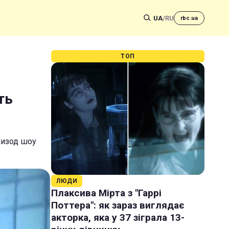
UA
/
RU
rbc.ua
ТОП
ть
эпизод шоу
ЛЮДИ
Плаксива Мірта з "Гаррі
Поттера": як зараз виглядає
акторка, яка у 37 зіграла 13-