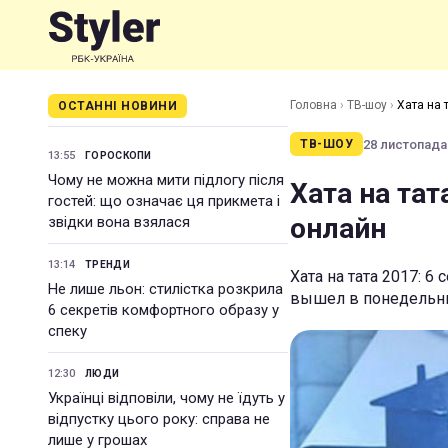
Головна
›
ТВ-шоу
›
Хата на 
ОСТАННІ НОВИНИ
28 листопада 
ТВ-ШОУ
13:55
ГОРОСКОПИ
Чому не можна мити підлогу після
Хата на тат
гостей: що означає ця прикмета і
онлайн
звідки вона взялася
13:14
ТРЕНДИ
Хата на тата 2017: 6
Не лише льон: стилістка розкрила
вышел в понедельник
6 секретів комфортного образу у
спеку
12:30
ЛЮДИ
Українці відповіли, чому не їдуть у
відпустку цього року: справа не
лише у грошах