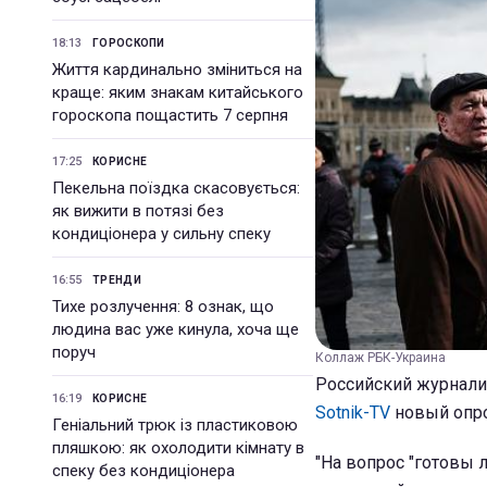
18:13
ГОРОСКОПИ
Життя кардинально зміниться на
краще: яким знакам китайського
гороскопа пощастить 7 серпня
17:25
КОРИСНЕ
Пекельна поїздка скасовується:
як вижити в потязі без
кондиціонера у сильну спеку
16:55
ТРЕНДИ
Тихе розлучення: 8 ознак, що
людина вас уже кинула, хоча ще
поруч
Коллаж РБК-Украина
Российский журнали
16:19
КОРИСНЕ
Sotnik-TV
новый опро
Геніальний трюк із пластиковою
пляшкою: як охолодити кімнату в
"На вопрос "готовы 
спеку без кондиціонера