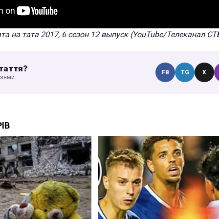
ата на тата 2017, 6 сезон 12 выпуск (YouTube/Телеканал СТ
таття?
FB
TG
X
узями