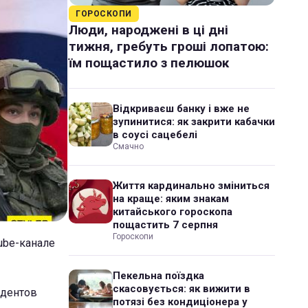
ГОРОСКОПИ
Люди, народжені в ці дні
тижня, гребуть гроші лопатою:
їм пощастило з пелюшок
Відкриваєш банку і вже не
зупинитися: як закрити кабачки
в соусі сацебелі
Смачно
Життя кардинально зміниться
на краще: яким знакам
китайського гороскопа
пощастить 7 серпня
Гороскопи
ube-канале
Пекельна поїздка
скасовується: як вижити в
ндентов
потязі без кондиціонера у