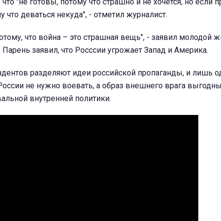
что "не готовы, потому что страшно и не хочется, но если п
у что деваться некуда", - отметил журналист.
потому, что война – это страшная вещь", - заявил молодой 
 Парень заявил, что Росссии угрожает Запад и Америка.
дентов разделяют идеи российской пропаганды, и лишь о
 России не нужно воевать, а образ внешнего врага выгодн
вальной внутренней политики.