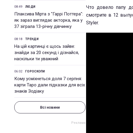
Что довело папу д
08:49
ЛЮДИ
Плаксива Мірта з "Гаррі Поттера":
смотрите в 12 выпус
як зараз виглядає акторка, яка у
Styler.
37 зіграла 13-річну дівчинку
08:18
ТРЕНДИ
На цій картинці є щось зайве:
знайди за 20 секунд і дізнайся,
наскільки ти уважний
06:02
ГОРОСКОПИ
Кому усміхнеться доля 7 серпня:
карти Таро дали підказки для всіх
знаків Зодіаку
Всі новини