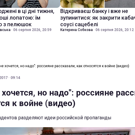
джені в ці дні тижня,
Відкриваєш банку і вже не
оші лопатою: їм
зупинитися: як закрити каба
о з пелюшок
соусі сацебелі
івська
·
06 серпня 2026, 20:59
Катерина Собкова
·
06 серпня 2026, 20:12
не хочется, но надо": россияне рассказали, как относятся к войне (видео)
017 · 09:14
 хочется, но надо": россияне рас
ся к войне (видео)
дентов разделяют идеи российской пропаганды