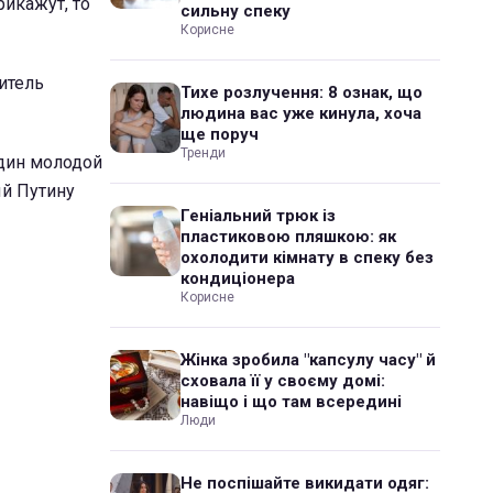
рикажут, то
сильну спеку
Корисне
житель
Тихе розлучення: 8 ознак, що
людина вас уже кинула, хоча
ще поруч
Тренди
дин молодой
ый Путину
Геніальний трюк із
пластиковою пляшкою: як
охолодити кімнату в спеку без
кондиціонера
Корисне
Жінка зробила "капсулу часу" й
сховала її у своєму домі:
навіщо і що там всередині
Люди
Не поспішайте викидати одяг: