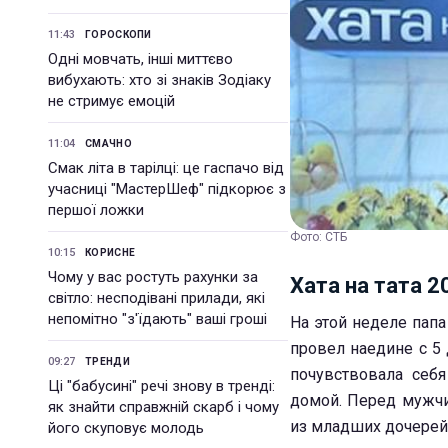
11:43
ГОРОСКОПИ
Одні мовчать, інші миттєво
вибухають: хто зі знаків Зодіаку
не стримує емоцій
11:04
СМАЧНО
Смак літа в тарілці: це гаспачо від
учасниці "МастерШеф" підкорює з
першої ложки
Фото: СТБ
10:15
КОРИСНЕ
Чому у вас ростуть рахунки за
Хата на тата 2
світло: несподівані прилади, які
непомітно "з'їдають" ваші гроші
На этой неделе пап
провел наедине с 5
09:27
ТРЕНДИ
почувствовала себ
Ці "бабусині" речі знову в тренді:
домой. Перед мужчин
як знайти справжній скарб і чому
из младших дочерей 
його скуповує молодь