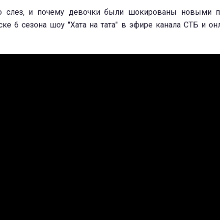
о слез, и почему девочки были шокированы новыми п
ке 6 сезона шоу "Хата на тата" в эфире канала СТБ и онл