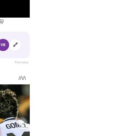
Б)
🔗
VB