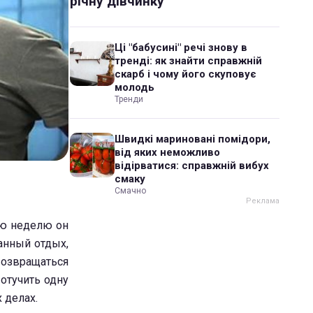
річну дівчинку
Ці "бабусині" речі знову в
тренді: як знайти справжній
скарб і чому його скуповує
молодь
Тренди
Швидкі мариновані помідори,
від яких неможливо
відірватися: справжній вибух
смаку
Смачно
ую неделю он
анный отдых,
озвращаться
отучить одну
 делах.