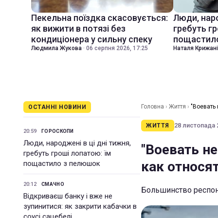
Пекельна поїздка скасовується:
Люди, наро
як вижити в потязі без
гребуть гр
кондиціонера у сильну спеку
пощастил
Людмила Жукова
·
06 серпня 2026, 17:25
Наталя Крижан
Головна
›
Життя
›
"Воевать 
ОСТАННІ НОВИНИ
28 листопада 2
ЖИТТЯ
20:59
ГОРОСКОПИ
Люди, народжені в ці дні тижня,
"Воевать не
гребуть гроші лопатою: їм
как относят
пощастило з пелюшок
20:12
СМАЧНО
Большинство респон
Відкриваєш банку і вже не
зупинитися: як закрити кабачки в
соусі сацебелі