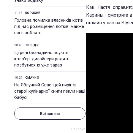
знаки Зодіаку
Как Настя справит
11:16
КОРИСНЕ
Карины,- смотрите в
Головна помилка власників котів
онлайн у нас на Styler
під час розміщення лотків: майже
всі її роблять
10:40
ТРЕНДИ
Ці речі безнадійно псують
інтер'єр: дизайнери радять
позбутися їх уже зараз
10:24
СМАЧНО
На Яблучний Спас: цей пиріг зі
старої кулінарної книги пекли наші
бабусі
Всі новини