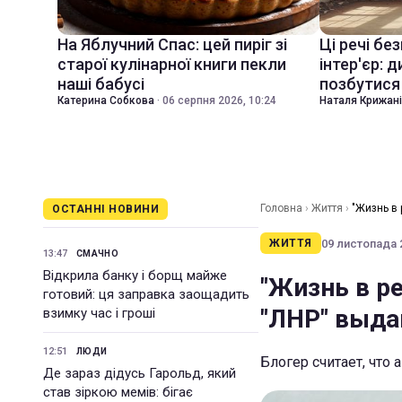
На Яблучний Спас: цей пиріг зі
Ці речі бе
старої кулінарної книги пекли
інтер'єр: 
наші бабусі
позбутися 
Катерина Собкова
·
06 серпня 2026, 10:24
Наталя Крижан
Головна
›
Життя
›
"Жизнь в 
ОСТАННІ НОВИНИ
09 листопада 2
ЖИТТЯ
13:47
СМАЧНО
Відкрила банку і борщ майже
"Жизнь в ре
готовий: ця заправка заощадить
"ЛНР" выда
взимку час і гроші
12:51
ЛЮДИ
Блогер считает, что
Де зараз дідусь Гарольд, який
став зіркою мемів: бігає