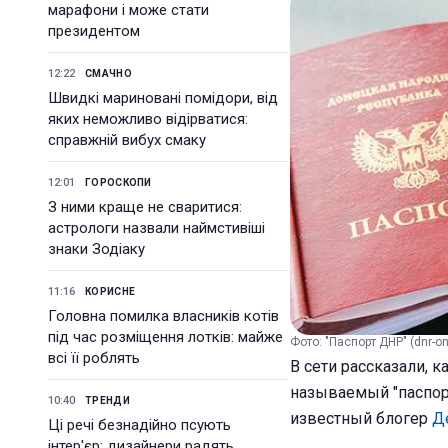
марафони і може стати
президентом
12:22
СМАЧНО
Швидкі мариновані помідори, від
яких неможливо відірватися:
справжній вибух смаку
12:01
ГОРОСКОПИ
З ними краще не сваритися:
астрологи назвали наймстивіші
знаки Зодіаку
11:16
КОРИСНЕ
Головна помилка власників котів
під час розміщення лотків: майже
Фото: "Паспорт ДНР" (dnr-onl
всі її роблять
В сети рассказали, 
называемый "паспорт
10:40
ТРЕНДИ
известный блогер
Д
Ці речі безнадійно псують
інтер'єр: дизайнери радять