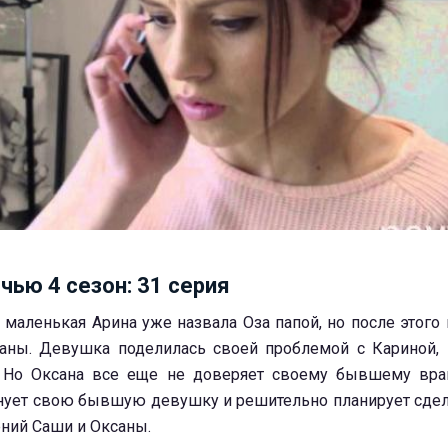
чью 4 сезон: 31 серия
маленькая Арина уже назвала Оза папой, но после этого 
саны. Девушка поделилась своей проблемой с Кариной, 
. Но Оксана все еще не доверяет своему бывшему враг
нует свою бывшую девушку и решительно планирует сдела
ений Саши и Оксаны.