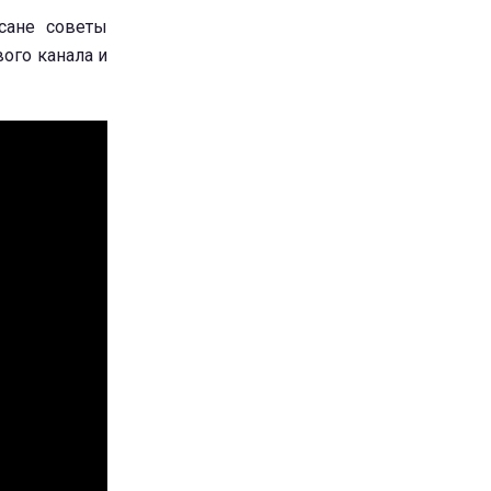
сане советы
ого канала и