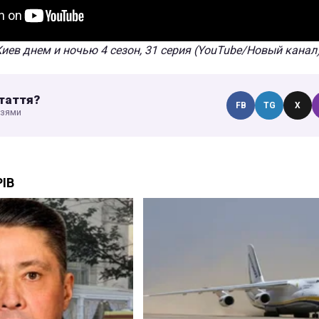
Киев днем и ночью 4 сезон, 31 серия (YouTube/Новый канал
таття?
FB
TG
X
узями