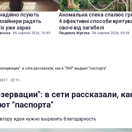
знадійно псують
Аномальна спека спалює гр
дизайнери радять
4 ефективні способи врятув
їх уже зараз
овочі від загибелі
івська
·
06 серпня 2026, 10:40
Людмила Жукова
·
06 серпня 2026, 09:56
резервации": в сети рассказали, как в "ЛНР" выдают "паспорта"
017 · 22:11
зервации": в сети рассказали, ка
ют "паспорта"
 автору идеи нужно выразить благодарность