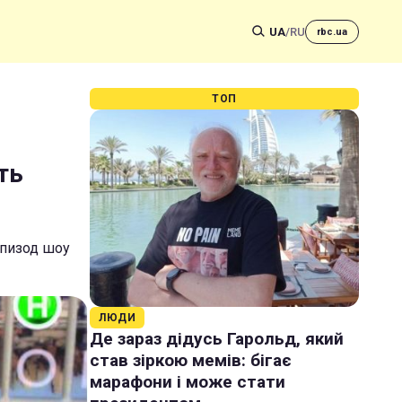
UA
/
RU
rbc.ua
ТОП
ть
эпизод шоу
ЛЮДИ
Де зараз дідусь Гарольд, який
став зіркою мемів: бігає
марафони і може стати