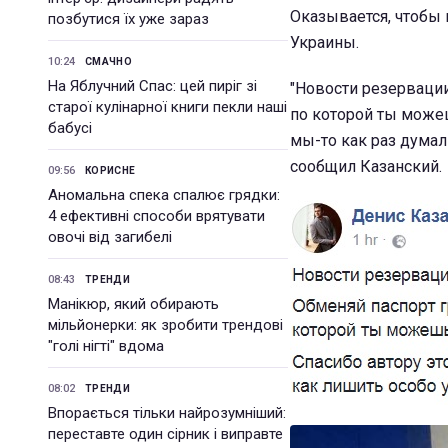
Оказывается, чтобы 
позбутися їх уже зараз
Украины.
10:24
СМАЧНО
На Яблучний Спас: цей пиріг зі
"Новости резерваци
старої кулінарної книги пекли наші
по которой ты можеш
бабусі
мы-то как раз думал
сообщил Казанский.
09:56
КОРИСНЕ
Аномальна спека спалює грядки:
4 ефективні способи врятувати
овочі від загибелі
08:43
ТРЕНДИ
Манікюр, який обирають
мільйонерки: як зробити трендові
"голі нігті" вдома
08:02
ТРЕНДИ
Впорається тільки найрозумніший:
переставте один сірник і виправте