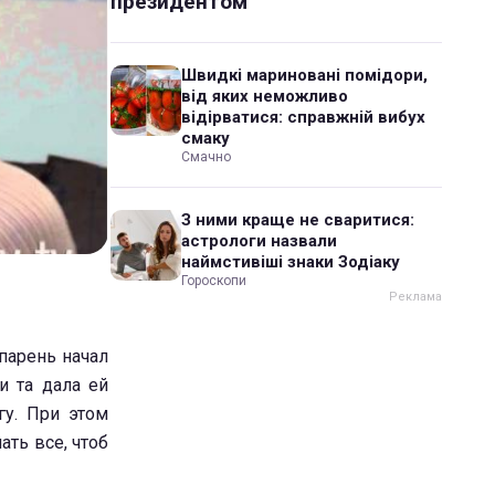
президентом
Швидкі мариновані помідори,
від яких неможливо
відірватися: справжній вибух
смаку
Смачно
З ними краще не сваритися:
астрологи назвали
наймстивіші знаки Зодіаку
Гороскопи
парень начал
и та дала ей
у. При этом
ть все, чтоб