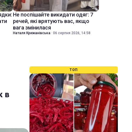
ядки:
Не поспішайте викидати одяг: 7
ати
речей, які врятують вас, якщо
вага змінилася
Наталя Крижанівська
·
06 серпня 2026, 14:58
ТОП
к в