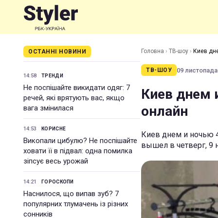
Головна
›
ТВ-шоу
›
Киев дне
ОСТАННІ НОВИНИ
09 листопада 
ТВ-ШОУ
14:58
ТРЕНДИ
Не поспішайте викидати одяг: 7
Киев днем и
речей, які врятують вас, якщо
онлайн
вага змінилася
14:53
КОРИСНЕ
Киев днем и ночью 4
Викопали цибулю? Не поспішайте
вышел в четверг, 9 
ховати її в підвал: одна помилка
зіпсує весь урожай
14:21
ГОРОСКОПИ
Наснилося, що випав зуб? 7
популярних тлумачень із різних
сонників