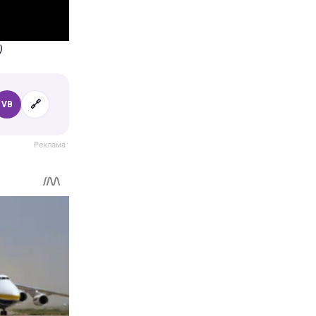
)
🔗
VB