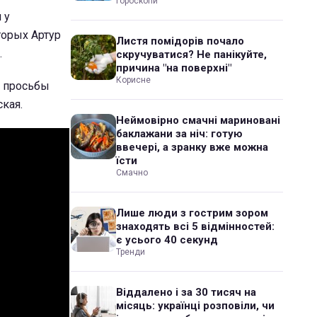
Гороскопи
 у
торых Артур
Листя помідорів почало
.
скручуватися? Не панікуйте,
причина "на поверхні"
Корисне
е просьбы
ская.
Неймовірно смачні мариновані
баклажани за ніч: готую
ввечері, а зранку вже можна
їсти
Смачно
Лише люди з гострим зором
знаходять всі 5 відмінностей:
є усього 40 секунд
Тренди
Віддалено і за 30 тисяч на
місяць: українці розповіли, чи