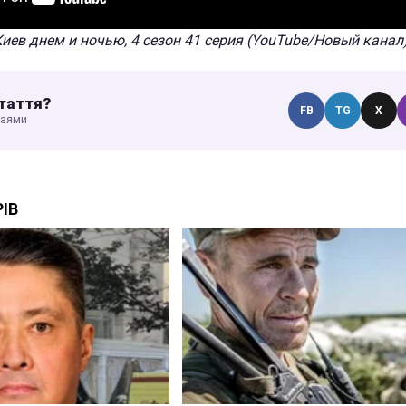
Киев днем и ночью, 4 сезон 41 серия (YouTube/Новый канал
таття?
FB
TG
X
узями