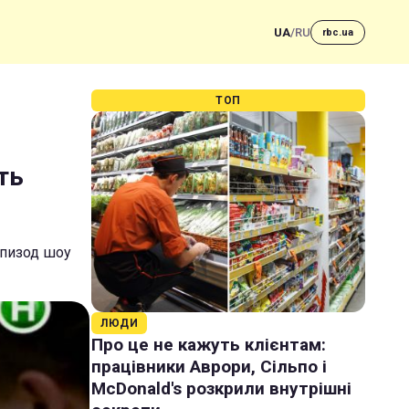
UA
/
RU
rbc.ua
ТОП
ть
эпизод шоу
ЛЮДИ
Про це не кажуть клієнтам:
працівники Аврори, Сільпо і
McDonald's розкрили внутрішні