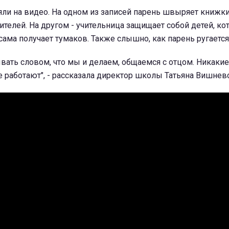
ли на видео. На одном из записей парень швыряет книжки
ителей. На другом - учительница защищает собой детей, ко
 сама получает тумаков. Также слышно, как парень ругается
ать словом, что мы и делаем, общаемся с отцом. Никаки
не работают", - рассказала директор школы Татьяна Вишнев