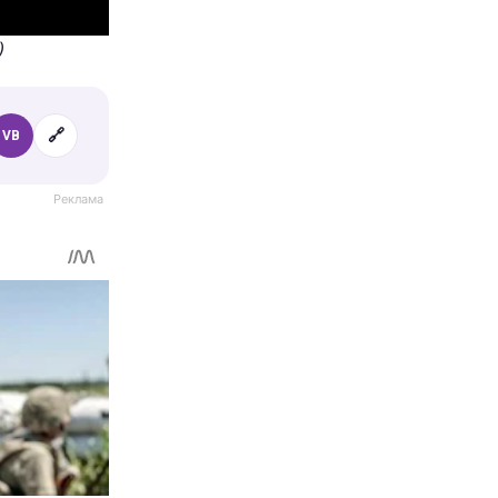
)
🔗
VB