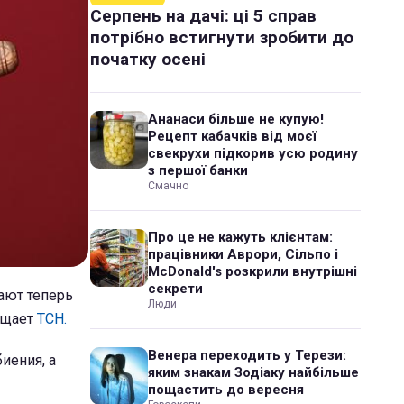
Серпень на дачі: ці 5 справ
потрібно встигнути зробити до
початку осені
Ананаси більше не купую!
Рецепт кабачків від моєї
свекрухи підкорив усю родину
з першої банки
Смачно
Про це не кажуть клієнтам:
працівники Аврори, Сільпо і
McDonald's розкрили внутрішні
секрети
ают теперь
Люди
общает
ТСН.
Венера переходить у Терези:
биения, а
яким знакам Зодіаку найбільше
пощастить до вересня