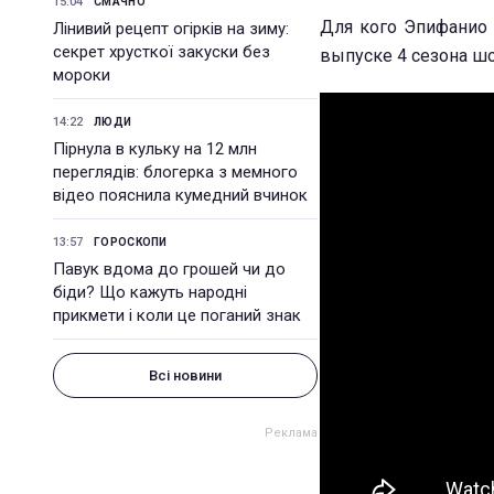
15:04
СМАЧНО
Для кого Эпифанио 
Лінивий рецепт огірків на зиму:
секрет хрусткої закуски без
выпуске 4 сезона шоу
мороки
14:22
ЛЮДИ
Пірнула в кульку на 12 млн
переглядів: блогерка з мемного
відео пояснила кумедний вчинок
13:57
ГОРОСКОПИ
Павук вдома до грошей чи до
біди? Що кажуть народні
прикмети і коли це поганий знак
Всі новини