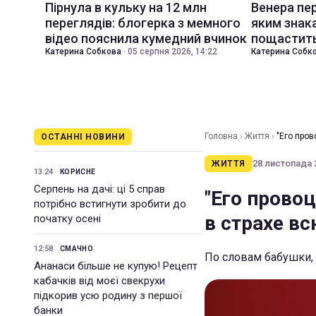
Пірнула в кульку на 12 млн
Венера пер
переглядів: блогерка з мемного
яким знак
відео пояснила кумедний вчинок
пощастить
Катерина Собкова
·
05 серпня 2026, 14:22
Катерина Собк
Головна
›
Життя
›
"Его пров
ОСТАННІ НОВИНИ
28 листопада 2
ЖИТТЯ
13:24
КОРИСНЕ
Серпень на дачі: ці 5 справ
"Его прово
потрібно встигнути зробити до
в страхе вс
початку осені
12:58
СМАЧНО
По словам бабушки, 
Ананаси більше не купую! Рецепт
кабачків від моєї свекрухи
підкорив усю родину з першої
банки