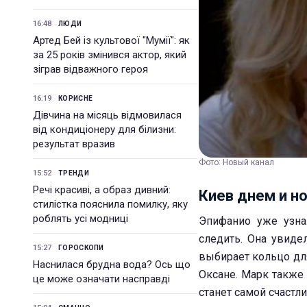
16:48
ЛЮДИ
Артед Бей із культової "Мумії": як
за 25 років змінився актор, який
зіграв відважного героя
16:19
КОРИСНЕ
Дівчина на місяць відмовилася
від кондиціонеру для білизни:
результат вразив
Фото: Новый канал
15:52
ТРЕНДИ
Речі красиві, а образ дивний:
Киев днем и но
стилістка пояснила помилку, яку
роблять усі модниці
Эпифанио уже узна
следить. Она увиде
15:27
ГОРОСКОПИ
выбирает кольцо дл
Наснилася брудна вода? Ось що
Оксане. Марк также 
це може означати насправді
станет самой счастли