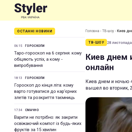
Головна
›
ТВ-шоу
›
Киев дне
ОСТАННІ НОВИНИ
28 листопада 
ТВ-ШОУ
06:15
ГОРОСКОПИ
Таро-гороскоп на 6 серпня: кому
Киев днем и
обіцяють успіх, а кому -
онлайн
випробування
18:13
ГОРОСКОПИ
Киев днем и ночью 4
Гороскоп до кінця літа: кому
вышел во вторник, 2
варто готуватися до кар'єрних
злетів та розкриття таємниць
17:34
СМАЧНО
Варити не потрібно: як закрити
освіжаючий компот із будь-яких
фруктів за 15 хвилин