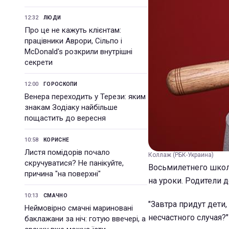
12:32
ЛЮДИ
Про це не кажуть клієнтам:
працівники Аврори, Сільпо і
McDonald's розкрили внутрішні
секрети
12:00
ГОРОСКОПИ
Венера переходить у Терези: яким
знакам Зодіаку найбільше
пощастить до вересня
10:58
КОРИСНЕ
Листя помідорів почало
Коллаж (РБК-Украина)
скручуватися? Не панікуйте,
Восьмилетнего школь
причина "на поверхні"
на уроки. Родители д
10:13
СМАЧНО
"Завтра придут дети,
Неймовірно смачні мариновані
несчастного случая?"
баклажани за ніч: готую ввечері, а