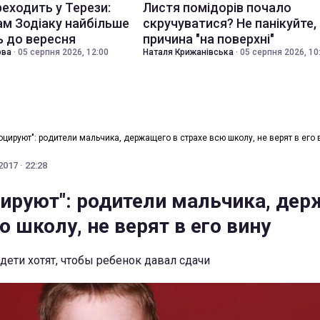
еходить у Терези:
Листя помідорів почало
ам Зодіаку найбільше
скручуватися? Не панікуйте,
 до вересня
причина "на поверхні"
ова
·
05 серпня 2026, 12:00
Наталя Крижанівська
·
05 серпня 2026, 10
оцируют": родители мальчика, держащего в страхе всю школу, не верят в его 
017 · 22:28
цируют": родители мальчика, де
ю школу, не верят в его вину
дети хотят, чтобы ребенок давал сдачи