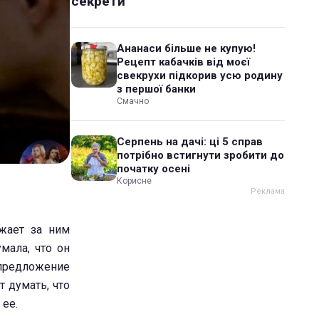
секрети
Ананаси більше не купую!
Рецепт кабачків від моєї
свекрухи підкорив усю родину
з першої банки
Смачно
Серпень на дачі: ці 5 справ
потрібно встигнути зробити до
початку осені
Корисне
жает за ним
мала, что он
 предложение
 думать, что
 ее.