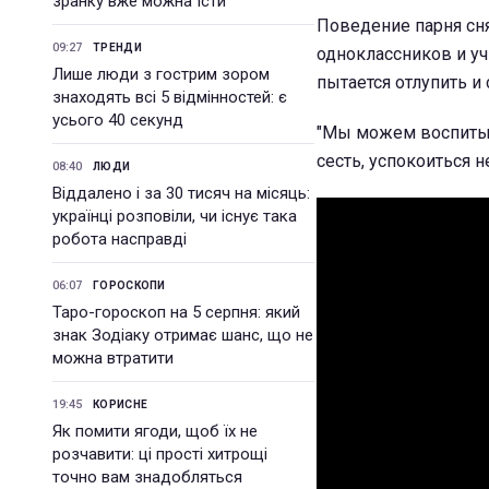
зранку вже можна їсти
Поведение парня сня
09:27
ТРЕНДИ
одноклассников и уч
Лише люди з гострим зором
пытается отлупить и
знаходять всі 5 відмінностей: є
усього 40 секунд
"Мы можем воспитыв
сесть, успокоиться 
08:40
ЛЮДИ
Віддалено і за 30 тисяч на місяць:
українці розповіли, чи існує така
робота насправді
06:07
ГОРОСКОПИ
Таро-гороскоп на 5 серпня: який
знак Зодіаку отримає шанс, що не
можна втратити
19:45
КОРИСНЕ
Як помити ягоди, щоб їх не
розчавити: ці прості хитрощі
точно вам знадобляться