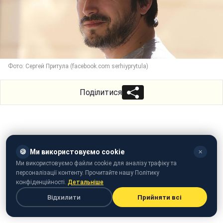
Фото: Сергей Притула (facebook.com serhiyprytula)
Поділитися
🍪
Ми використовуємо cookie
✕
Ми використовуємо файли cookie для аналізу трафіку та
персоналізації контенту. Прочитайте нашу Політику
конфіденційності.
Детальніше
Відхилити
Прийняти всі