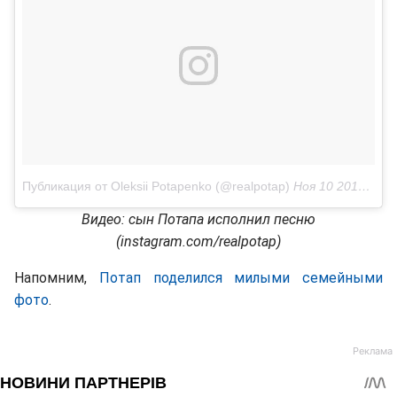
Публикация от Oleksii Potapenko (@realpotap)
Ноя 10 2017 в 10:13 PST
Видео: сын Потапа исполнил песню
(instagram.com/realpotap)
Напомним,
Потап поделился милыми семейными
фото
.