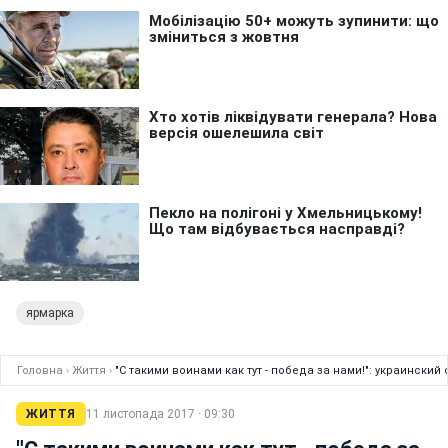
ярмарка
Головна
›
Життя
›
"С такими воинами как тут - победа за нами!": украински
ЖИТТЯ
11 листопада 2017 · 09:30