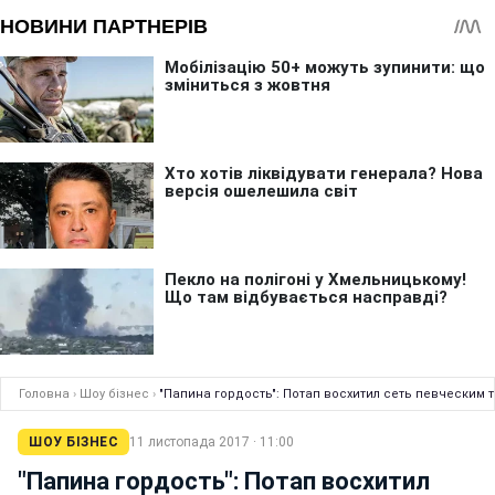
Головна
›
Шоу бізнес
›
"Папина гордость": Потап восхитил сеть певческим 
ШОУ БІЗНЕС
11 листопада 2017 · 11:00
"Папина гордость": Потап восхитил