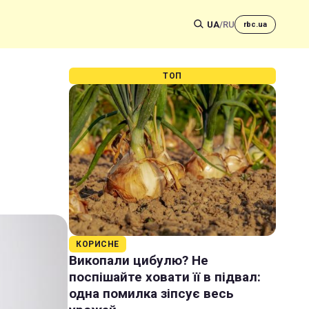
UA
/
RU
rbc.ua
ТОП
КОРИСНЕ
Викопали цибулю? Не
поспішайте ховати її в підвал:
одна помилка зіпсує весь