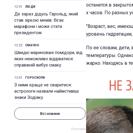
останется в закрытом
12:51
ЛЮДИ
х часов. По разных 
Де зараз дідусь Гарольд, який
став зіркою мемів: бігає
"Возраст, вес, име
марафони і може стати
президентом
уровень гидратации,
12:22
СМАЧНО
По ее словам, дети,
Швидкі мариновані помідори, від
температуры. Однако
яких неможливо відірватися:
жарко. Находясь в т
справжній вибух смаку
12:01
ГОРОСКОПИ
З ними краще не сваритися:
астрологи назвали наймстивіші
знаки Зодіаку
Всі новини