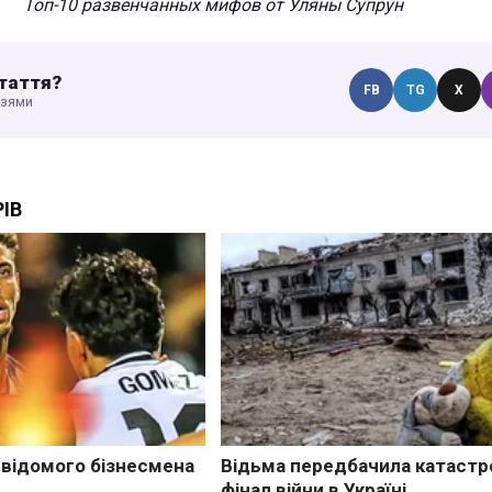
Топ-10 развенчанных мифов от Уляны Супрун
таття?
FB
TG
X
узями