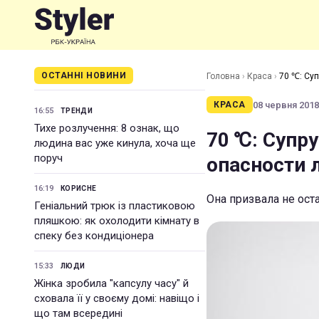
ОСТАННІ НОВИНИ
Головна
›
Краса
›
70 ℃: Су
08 червня 2018 
КРАСА
16:55
ТРЕНДИ
Тихе розлучення: 8 ознак, що
70 ℃: Супр
людина вас уже кинула, хоча ще
поруч
опасности 
16:19
КОРИСНЕ
Она призвала не ос
Геніальний трюк із пластиковою
пляшкою: як охолодити кімнату в
спеку без кондиціонера
15:33
ЛЮДИ
Жінка зробила "капсулу часу" й
сховала її у своєму домі: навіщо і
що там всередині