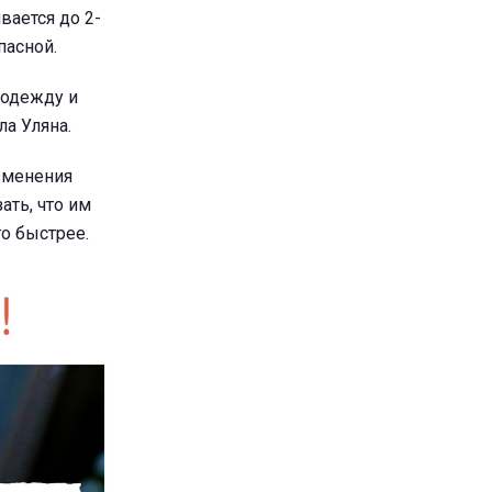
вается до 2-
пасной.
 одежду и
ла Уляна.
изменения
ать, что им
го быстрее.