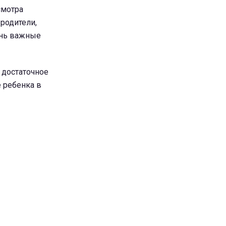
смотра
родители,
ень важные
 достаточное
е ребенка в