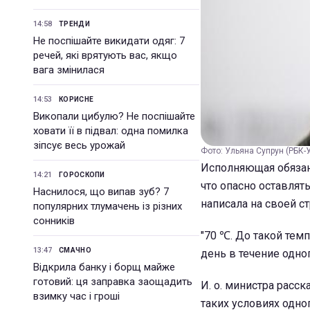
14:58
ТРЕНДИ
Не поспішайте викидати одяг: 7
речей, які врятують вас, якщо
вага змінилася
14:53
КОРИСНЕ
Викопали цибулю? Не поспішайте
ховати її в підвал: одна помилка
зіпсує весь урожай
Фото: Ульяна Супрун (РБК-
Исполняющая обязан
14:21
ГОРОСКОПИ
что опасно оставлят
Наснилося, що випав зуб? 7
написала на своей с
популярних тлумачень із різних
сонників
"70 ℃. До такой тем
13:47
СМАЧНО
день в течение одног
Відкрила банку і борщ майже
готовий: ця заправка заощадить
И. о. министра расс
взимку час і гроші
таких условиях одно