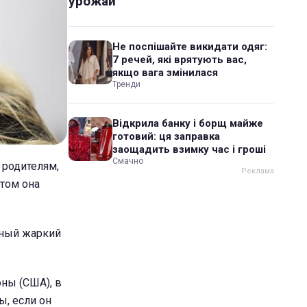
урожай
Не поспішайте викидати одяг:
7 речей, які врятують вас,
якщо вага змінилася
Тренди
Відкрила банку і борщ майже
готовий: ця заправка
заощадить взимку час і гроші
Смачно
 родителям,
этом она
чный жаркий
оны (США), в
ы, если он