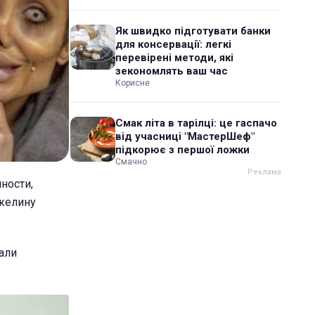
Як швидко підготувати банки
для консервації: легкі
перевірені методи, які
зекономлять ваш час
Корисне
Смак літа в тарілці: це гаспачо
від учасниці "МастерШеф"
підкорює з першої ложки
Смачно
ности,
джелину
али