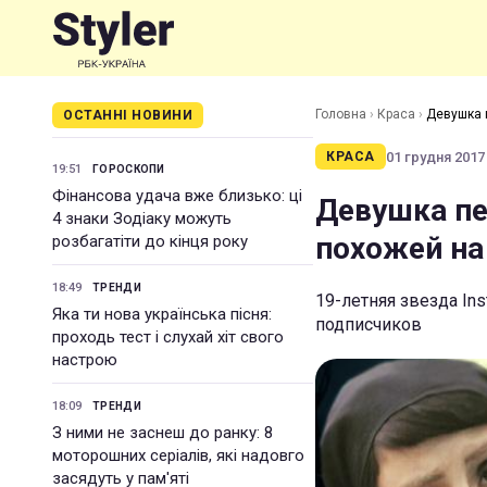
Головна
›
Краса
›
Девушка 
ОСТАННІ НОВИНИ
01 грудня 2017 
КРАСА
19:51
ГОРОСКОПИ
Фінансова удача вже близько: ці
Девушка пе
4 знаки Зодіаку можуть
похожей на
розбагатіти до кінця року
18:49
ТРЕНДИ
19-летняя звезда In
Яка ти нова українська пісня:
подписчиков
проходь тест і слухай хіт свого
настрою
18:09
ТРЕНДИ
З ними не заснеш до ранку: 8
моторошних серіалів, які надовго
засядуть у пам'яті