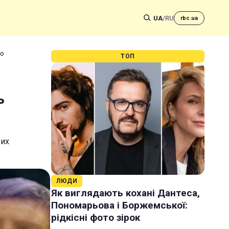
UA
/
RU
rbc.ua
ло
ТОП
ь
оих
ЛЮДИ
Як виглядають кохані Дантеса,
Пономарьова і Боржемської:
рідкісні фото зірок