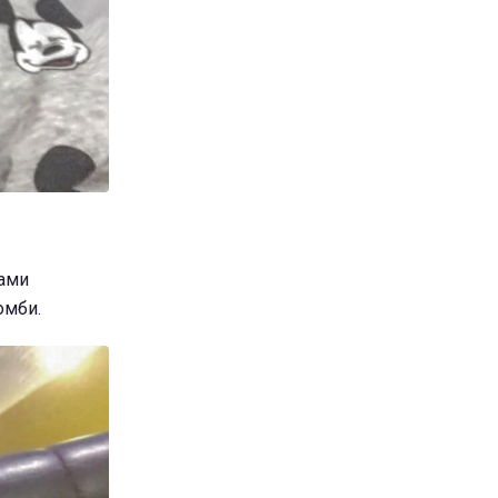
ками
омби.