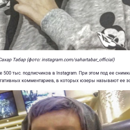
Сахар Табар (фото: instagram.com/sahartabar_official)
 500 тыс. подписчиков в Instagram. При этом под ее сним
егативных комментариев, в которых юзеры называют ее з