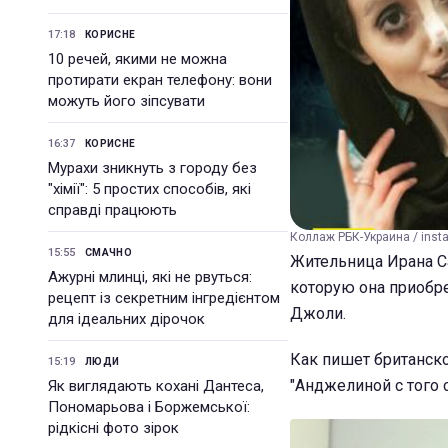
17:18
КОРИСНЕ
10 речей, якими не можна
протирати екран телефону: вони
можуть його зіпсувати
16:37
КОРИСНЕ
Мурахи зникнуть з городу без
"хімії": 5 простих способів, які
справді працюють
Коллаж РБК-Украина / insta
15:55
СМАЧНО
Жительница Ирана С
Ажурні млинці, які не рвуться:
которую она приобр
рецепт із секретним інгредієнтом
Джоли.
для ідеальних дірочок
Как пишет британско
15:19
ЛЮДИ
"Анджелиной с того 
Як виглядають кохані Дантеса,
Пономарьова і Боржемської:
рідкісні фото зірок