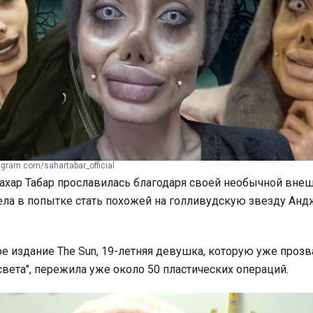
gram.com/sahartabar_official
ахар Табар прославилась благодаря своей необычной внеш
ела в попытке стать похожей на голливудскую звезду Ан
е издание The Sun, 19-летняя девушка, которую уже прозв
света", пережила уже около 50 пластических операций.