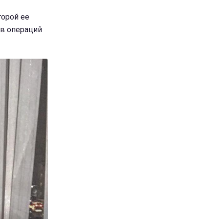
торой ее
ов операций