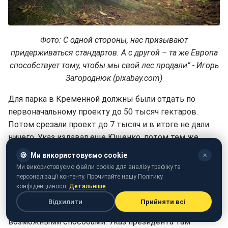
Фото:
С одной стороны, нас призывают
придерживаться стандартов. А с другой – та же Европа
способствует тому, чтобы мы свой лес продали” - Игорь
Загороднюк (pixabay.com)
Для парка в Кременной должны были отдать по
первоначальному проекту до 50 тысяч гектаров.
Потом срезали проект до 7 тысяч и в итоге не дали
ничего. Указ издавал еще Ющенко, потом тем же
занимались его преемники, но воз и ныне там, потому
🍪
Ми використовуємо cookie
✕
что дрова там и дичь тоже. Даже статус АТО не
Ми використовуємо файли cookie для аналізу трафіку та
навредил. Я был и в Зоне и видел не один лесовоз.
персоналізації контенту. Прочитайте нашу Політику
конфіденційності.
Детальніше
Они ловко объезжали блок-посты.
Відхилити
Прийняти всі
В регионах вырубка леса прикрывается всеми
возможными способами. Указ президента там –